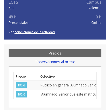
ECTS
Campus
4,8
Valencia
48 h
0 h
Presenciales
Online
Ver
condiciones
de la actividad
Precios
Observaciones al precio
Precio
Colectivo
Público en general Alumnado Sénior con cer
192 €
Alumnado Sénior que esté matriculado en un
192 €