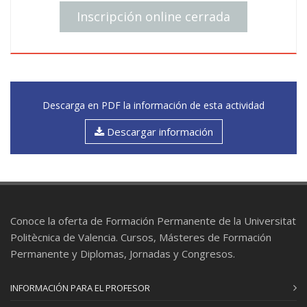
Inscripción online cerrada
opiniones y producción de textos sencillos y
cohesionados. (30+30)
El curso combinará el trabajo lingüístico en el aula
con tareas comunicativas orientadas al uso real
del español en contextos académicos, sociales y
Descarga en PDF la información de esta actividad
culturales.
Descargar información
Conoce la oferta de Formación Permanente de la Universitat
Politècnica de Valencia. Cursos, Másteres de Formación
Permanente y Diplomas, Jornadas y Congresos.
INFORMACIÓN PARA EL PROFESOR