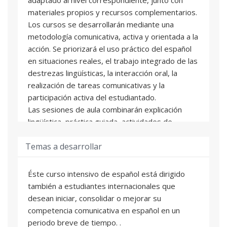
materiales propios y recursos complementarios.
Los cursos se desarrollarán mediante una
metodología comunicativa, activa y orientada a la
acción. Se priorizará el uso práctico del español
en situaciones reales, el trabajo integrado de las
destrezas lingüísticas, la interacción oral, la
realización de tareas comunicativas y la
participación activa del estudiantado.
Las sesiones de aula combinarán explicación
lingüística, práctica guiada, actividades de
comprensión oral y escrita, producción oral y
Temas a desarrollar
escrita, trabajo colaborativo y tareas adaptadas
al nivel. La actividad lingüístico-cultural en
Valencia permitirá trasladar el aprendizaje del
Éste curso intensivo de español está dirigido
aula a un contexto real de comunicación.
también a estudiantes internacionales que
desean iniciar, consolidar o mejorar su
competencia comunicativa en español en un
periodo breve de tiempo. .