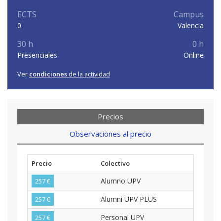
ECTS
Campus
0
Valencia
30 h
0 h
Presenciales
Online
Ver
condiciones
de la actividad
Precios
Observaciones al precio
Precio
Colectivo
Alumno UPV
257 €
Alumni UPV PLUS
257 €
Personal UPV
257 €