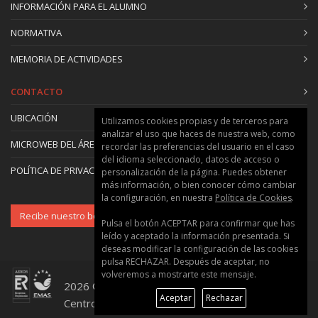
INFORMACIÓN PARA EL ALUMNO
NORMATIVA
MEMORIA DE ACTIVIDADES
CONTACTO
UBICACIÓN
Utilizamos cookies propias y de terceros para
analizar el uso que haces de nuestra web, como
MICROWEB DEL ÁREA
recordar las preferencias del usuario en el caso
del idioma seleccionado, datos de acceso o
POLÍTICA DE PRIVACIDAD Y COOKIES
personalización de la página. Puedes obtener
más información, o bien conocer cómo cambiar
la configuración, en nuestra
Política de Cookies
.
Recibe nuestro boletín
Pulsa el botón ACEPTAR para confirmar que has
leído y aceptado la información presentada. Si
deseas modificar la configuración de las cookies
pulsa RECHAZAR. Después de aceptar, no
volveremos a mostrarte este mensaje.
2026 © Universitat Politècnica de València ::
Aceptar
Rechazar
Centro de Formación Permanente