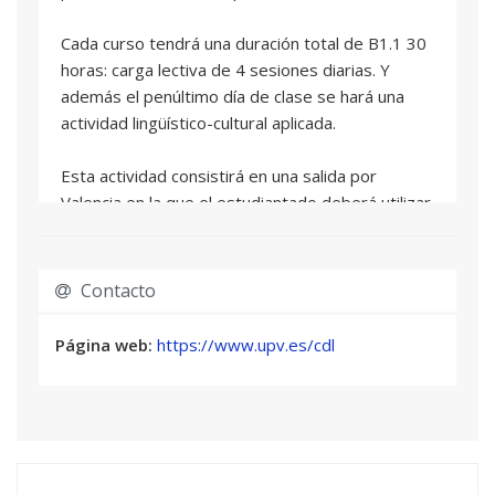
Cada curso tendrá una duración total de B1.1 30
horas: carga lectiva de 4 sesiones diarias. Y
además el penúltimo día de clase se hará una
actividad lingüístico-cultural aplicada.
Esta actividad consistirá en una salida por
Valencia en la que el estudiantado deberá utilizar
el español en situaciones reales de comunicación.
Incluirá un recorrido por la ciudad, una comida
como contexto de interacción oral y la visita a un
Contacto
enclave patrimonial restaurado por la Universitat
Politècnica de València, como San Nicolás o Los
Página web:
https://www.upv.es/cdl
Santos Juanes.
El contenido del curso se adaptará al nivel • B1
— Intermedio: desarrollo de la autonomía
comunicativa, comprensión de textos claros,
narración de experiencias, expresión de