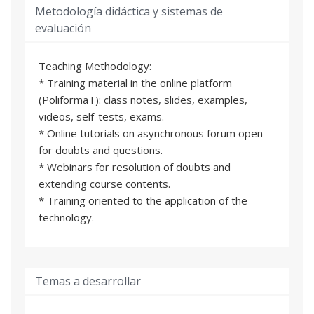
Kyle David Ryan
Metodología didáctica y sistemas de
Profesional del sector
evaluación
Salvador Seguí Chilet
Profesor/a Titular de Universidad
Teaching Methodology:
* Training material in the online platform
León Felipe Serna Montoya
(PoliformaT): class notes, slides, examples,
Profesional del sector
videos, self-tests, exams.
* Online tutorials on asynchronous forum open
Diego Granados López
for doubts and questions.
Profesional del sector
* Webinars for resolution of doubts and
Mariana Ibáñez Gil De Ramales
extending course contents.
Profesional del sector
* Training oriented to the application of the
technology.
Paula Lamo Anuarbe
Profesional del sector
Maria Martí Belda
Temas a desarrollar
Profesional del sector
Pablo Merodio Cámara