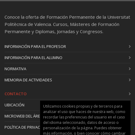
PV plants.
Conoce la oferta de Formación Permanente de la Universitat
Unit 3. DESIGN OF GRID-CONNECTED PV
Politècnica de Valencia. Cursos, Másteres de Formación
POWER PLANTS: EXAMPLES.
Permanente y Diplomas, Jornadas y Congresos.
3.1. 100 kW PV installation on a 50m x 20m roof.
3.2. 60 kW PV installation with a central inverter
INFORMACIÓN PARA EL PROFESOR
and string inverters.
3.3. 17 kW c-Si PV plant in the ETSID.
INFORMACIÓN PARA EL ALUMNO
3.4. 3.3 kW a-Si PV plant in the ETSID.
NORMATIVA
3.5. 45 kW PV installation with string inverters.
MEMORIA DE ACTIVIDADES
Exam: Project - DESIGN OF A 12 kW PV SYSTEM
CONTACTO
UBICACIÓN
********MODULE 3. OFF-GRID
Utilizamos cookies propias y de terceros para
analizar el uso que haces de nuestra web, como
PHOTOVOLTAIC SYSTEMS********
MICROWEB DEL ÁREA
recordar las preferencias del usuario en el caso
--------------------------------------------------------
del idioma seleccionado, datos de acceso o
POLÍTICA DE PRIVACIDAD Y COOKIES
-------------------------
personalización de la página. Puedes obtener
más información, o bien conocer cómo cambiar