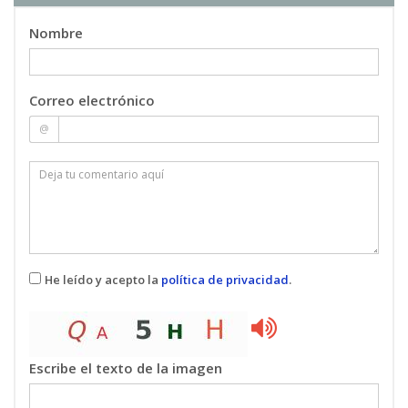
4.3. Photovoltaic ground installations
Nombre
4.4. Structural assembly for photovoltaic
installations.
Correo electrónico
Unit 5: BASIC ELECTRICAL THEORY FOR
@
PHOTOVOLTAIC INSTALLATIONS.
5.1. Introduction.
5.2. DC systems.
5.3. AC systems
5.4. Examples of PV systems.
5.5. Protections.
5.6. Wiring.
He leído y acepto la
política de privacidad
.
Exam: test with 25 questions.
********MODULE 2. GRID-CONNECTED
Escribe el texto de la imagen
PHOTOVOLTAIC SYSTEMS********
--------------------------------------------------------