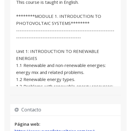
This course is taught in English.
Profesional del sector
Salvador Orts Grau
********MODULE 1. INTRODUCTION TO
Profesor/a Titular de Universidad
PHOTOVOLTAIC SYSTEMS********
--------------------------------------------------------
Roser Sabater I Serra
-------------------------------------
Catedrático/a de Universidad
Unit 1: INTRODUCTION TO RENEWABLE
Martín Seguí Cotano
ENERGIES
Profesional del sector
1.1 Renewable and non-renewable energies:
Cristian Terrados López
energy mix and related problems.
Profesional del sector
1.2 Renewable energy types.
1.3 Problems with renewable energy resources:
energy storage.
1.4 PV systems in the future energy mix.
Contacto
Unit 2: PHOTOVOLTAIC CELLS AND MODULES.
2.1. Introduction.
Página web:
2.2. Photovoltaic solar cells.
https://www.cursofotovoltaica.com/en/i...