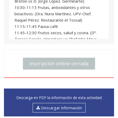
Bretón vs D. Jorge López. Germinarte)
10:30-11:15 Frutas, antioxidantes y otros
bioactivos. (Dra. Nuria Martínez. UPV-Chef.
Raquel Pérez. Restaurante el Tossal)
11:15-11:45 Pausa-café
11:45-12:30 Frutos secos, salud y cocina. (Dª.
Teresa Cercós, Importaco vs Chef Kiko Moya,
Restaurante L’Escaleta)
12:30-13:15 Algas: las verduras del mar. (Chef.
Paco Morales. Restaurante Paco Morales. Hotel
Inscripción online cerrada
Ferrero vs Antonio Muiños. Porto-Muiños.)
13:15-14:30 Mesa Redonda: Cocinar para los
sentidos. “Cocina: Una experiencia
multisensorial”. Dra. Susana Fizmann.
Investigadora del IATA-CSIC.
Descarga en PDF la información de esta actividad
“La Inteligencia Emocional aplicada al ámbito
Descargar información
culinario: Ejemplos”. Javier Ferrís. Investigador
Instituto de Biomecánica de Valencia. UPV.