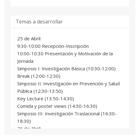
Rosa Farràs Rivera
Profesional del sector
Temas a desarrollar
Marta Hidalgo García
Profesional del sector
25 de Abril:
José Antonio López Guerrero
9:30-10:00 Recepción-Inscripción
Profesional del sector
10:00-10:30 Presentación y Motivación de la
Jornada
Mª Mar Orzáez Calatayud
Simposio I: Investigación Básica (10:30-12:00)
Profesional del sector
Break (12:00-12:30)
Juan Sandoval Del Amor
Simposio II: Investigación en Prevención y Salud
Profesional del sector
Pública (12:30-13:50)
Key Lecture (13:50-14:30)
Comida y poster views (14:30-16:30)
Simposio III: Investigación Traslacional (16:30-
18:30)
26 de Abril:
Simposio IV: Investigación Aplicada (9:00-10:30)