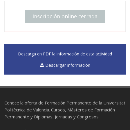
Key Lecture (10:30-11:15h)
Break (11:15-11:45h)
Inscripción online cerrada
Simposio V: Del laboratorio a la cama del
paciente (11:45-13:45)
Conclusiones y fin de la Jornada (13:45-14:00)
Descarga en PDF la información de esta actividad
Descargar información
Conoce la oferta de Formación Permanente de la Universitat
Politècnica de Valencia. Cursos, Másteres de Formación
Permanente y Diplomas, Jornadas y Congresos.