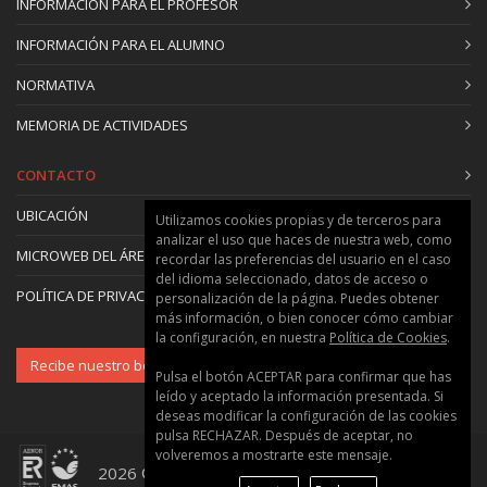
INFORMACIÓN PARA EL PROFESOR
INFORMACIÓN PARA EL ALUMNO
NORMATIVA
MEMORIA DE ACTIVIDADES
CONTACTO
UBICACIÓN
Utilizamos cookies propias y de terceros para
analizar el uso que haces de nuestra web, como
MICROWEB DEL ÁREA
recordar las preferencias del usuario en el caso
del idioma seleccionado, datos de acceso o
POLÍTICA DE PRIVACIDAD Y COOKIES
personalización de la página. Puedes obtener
más información, o bien conocer cómo cambiar
la configuración, en nuestra
Política de Cookies
.
Recibe nuestro boletín
Pulsa el botón ACEPTAR para confirmar que has
leído y aceptado la información presentada. Si
deseas modificar la configuración de las cookies
pulsa RECHAZAR. Después de aceptar, no
volveremos a mostrarte este mensaje.
2026 © Universitat Politècnica de València ::