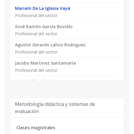
Mariam De La Iglesia Vayá
Profesional del sector
Xosé Ramón García Bustelo
Profesional del sector
Agustin Gerardo Lahoz Rodriguez
Profesional del sector
Jacobo Martinez Santamaria
Profesional del sector
Antonio Pineda Lucena
Profesional del sector
María Jesús Vicent Docón
Metodología didáctica y sistemas de
Profesional del sector
evaluación
Silvia Calabuig Fariñas
Clases magistrales
Profesional del sector