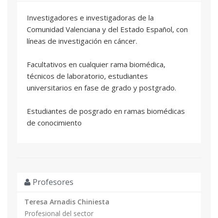
Que la jornada sirva como un punto de
Investigadores e investigadoras de la
encuentro entre los investigadores e
Comunidad Valenciana y del Estado Español, con
investigadoras de la Comunidad Valenciana para
líneas de investigación en cáncer.
fomentar sinergias entre diferentes grupos y
disciplinas.
Facultativos en cualquier rama biomédica,
técnicos de laboratorio, estudiantes
Dar a conocer las herramientas que ofrece la
universitarios en fase de grado y postgrado.
Generalitat Valenciana en apoyo a la
Investigación de la Comunidad Valenciana.
Estudiantes de posgrado en ramas biomédicas
de conocimiento
Profesores
Teresa Arnadis Chiniesta
Profesional del sector