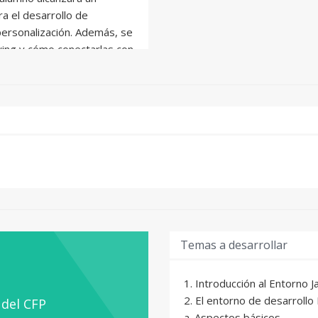
a el desarrollo de
personalización. Además, se
Swing y cómo conectarlas con
 de explotar su información.
es de:
 para el desarrollo de
incorporación de nueva
es del lenguaje de
datos relacional
Temas a desarrollar
1. Introducción al Entorno J
2. El entorno de desarrollo 
 del CFP
a. Aspectos básicos