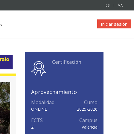
ES
VA
Iniciar sesión
s
Certificación
Aprovechamiento
Modalidad
Curso
ONLINE
2025-2026
ECTS
Campus
2
Valencia