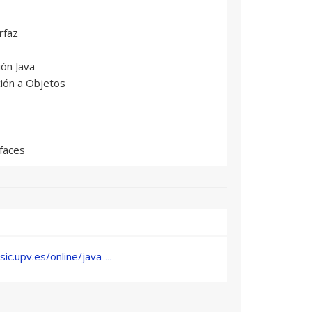
rfaz
ión Java
ción a Objetos
rfaces
/Salida Estándar
sic.upv.es/online/java-...
indows Builder
 con JDBC