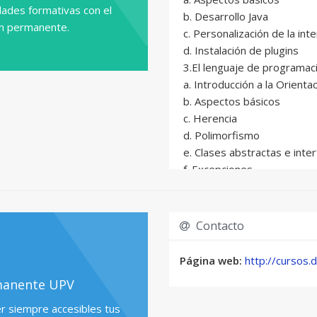
ades formativas con el
b. Desarrollo Java
ón permanente.
c. Personalización de la inte
d. Instalación de plugins
3.El lenguaje de programac
a. Introducción a la Orienta
b. Aspectos básicos
c. Herencia
d. Polimorfismo
e. Clases abstractas e inte
f. Excepciones
g. Flujo de Datos y Entrada
h. Ficheros
i. Clases de utilidad
Contacto
4.Diseño de Interfaces
a. Librería Swing
Página web:
http://cursos.d
b. Editores para Eclipse: W
manente UPV
c. Gestión de Eventos
5.Acceso a bases de datos
er siempre accesibles tus