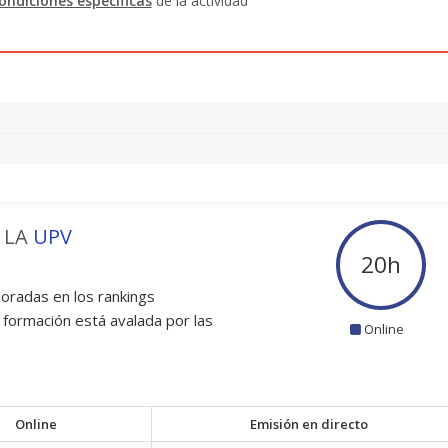
ondiciones específicas
de la actividad
 LA
UPV
20
h
oradas en los rankings
 formación está avalada por las
Online
Online
Emisión en directo