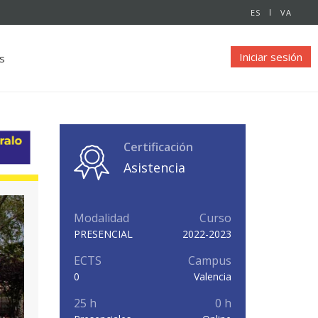
ES
VA
Iniciar sesión
s
Certificación
Asistencia
Modalidad
Curso
PRESENCIAL
2022-2023
ECTS
Campus
0
Valencia
25 h
0 h