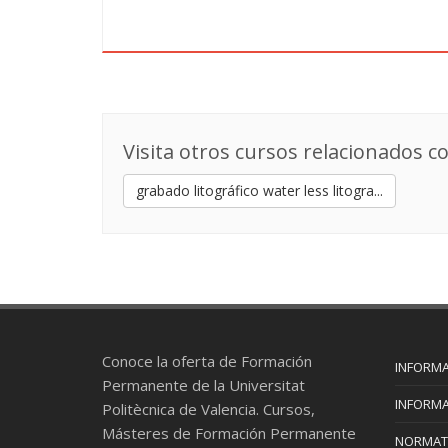
Visita otros cursos relacionados co
grabado litográfico water less litogra...
Conoce la oferta de Formación
INFORMA
Permanente de la Universitat
INFORMA
Politècnica de Valencia. Cursos,
Másteres de Formación Permanente
NORMAT