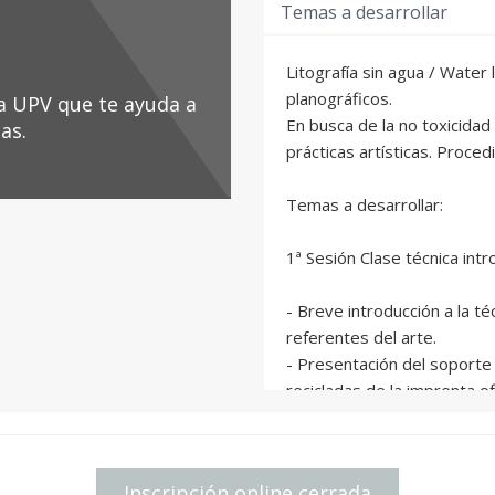
Temas a desarrollar
as.
enguaje técnico y uso de
Litografía sin agua / Water
de la defensa de la
planográficos.
la UPV que te ayuda a
urso.
En busca de la no toxicidad
as.
o de una propuesta artística
prácticas artísticas. Proced
 conceptuales
Temas a desarrollar:
1ª Sesión Clase técnica intr
- Breve introducción a la té
referentes del arte.
- Presentación del soporte
recicladas de la imprenta of
- Presentación de los mate
- Familiarización con la uti
dibujo sobre el aluminio mi
Inscripción online cerrada