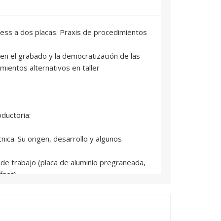
 less a dos placas. Praxis de procedimientos
 en el grabado y la democratización de las
imientos alternativos en taller
oductoria:
cnica. Su origen, desarrollo y algunos
 de trabajo (placa de aluminio pregraneada,
fset).
riales de dibujo (secos y húmedos).
lización de las herramientas y medios para el
crograneado.