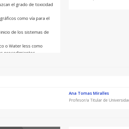
duzcan el grado de toxicidad
ográficos como vía para el
inicio de los sistemas de
seco o Water less como
us procedimientos.
lternativos y en particular
función del desarrollo del
dos y su aplicación en la
Ana Tomas Miralles
Profesor/a Titular de Universida
la imagen, su
stampación.
a la obtención de una
res y la separación de