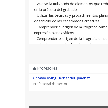
- Valorar la utilización de elementos que re
en la práctica del grabado.
- Utilizar las técnicas y procedimientos plan
desarrollo de las capacidades creativas.
- Comprender el origen de la litografía como 
impresión planográficos.
- Comprender el origen de la litografía en 
parte de la evolución de estos sistemas y s
- Conocer los diferentes tipos de soportes a
la placa offset.
- Valorar las posibilidades del wáter less en 
lenguaje artístico personal.
Profesores
- Conocer los medios de dibujo líquidos y sóli
Octavio Irving Hernández Jiménez
Water less.
Profesional del sector
- Conocer los pasos para la planificación de 
aseguramiento sobre la placa y posterior e
- Conocer y aplicar el uso de dos placas par
estampa.
- Experimentar con el uso de uno a dos colo