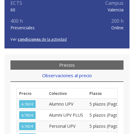
ECTS
Campus
60
Valencia
400 h
200 h
Presenciales
Online
Ver
condiciones
de la actividad
Precios
Observaciones al precio
Precio
Colectivo
Plazos
Alumno UPV
5 plazos (Pago Bimens
4.760 €
Alumni UPV PLUS
5 plazos (Pago Bimens
4.760 €
Personal UPV
5 plazos (Pago Bimens
4.760 €