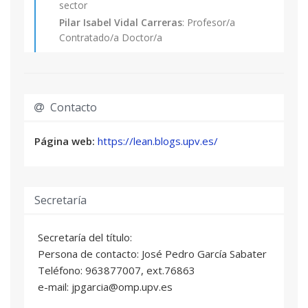
sector
académica del título.
Pilar Isabel Vidal Carreras
: Profesor/a
Contratado/a Doctor/a
HABILIDADES DIRECTIVAS PARA EMPRESAS
03
Y PROFESIONALES
2 ECTS
Contacto
Lourdes Canós Darós
: Catedrático/a de
Universidad
Página web:
https://lean.blogs.upv.es/
Rita Jácome López
: Profesional del sector
Alejandro Sanchez Cuenca
: Profesional del
sector
Secretaría
RESOLUCION DE PROBLEMAS
04
1,5 ECTS
Secretaría del título:
Julio Juan García Sabater
: Profesor/a Titular
Persona de contacto: José Pedro García Sabater
de Universidad
Teléfono: 963877007, ext.76863
Julien Philippe Dominique Maheut
:
e-mail: jpgarcia@omp.upv.es
Profesor/a Titular de Universidad