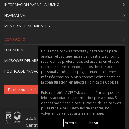
INFORMACIÓN PARA EL ALUMNO
de Universidad
Julien Philippe Dominique Maheut
:
NORMATIVA
Profesor/a Titular de Universidad
Alberto Erick Romance Jorda
: Profesional del
MEMORIA DE ACTIVIDADES
sector
CONTACTO
INTRODUCCION AL LEAN
10
UBICACIÓN
Utilizamos cookies propias y de terceros para
MANUFACTURING
analizar el uso que haces de nuestra web, como
2,5 ECTS
MICROWEB DEL ÁREA
recordar las preferencias del usuario en el caso
Ignacio Arribas Valiente
: Profesional del
del idioma seleccionado, datos de acceso o
POLÍTICA DE PRIVACIDAD Y COOKIES
sector
personalización de la página. Puedes obtener
más información, o bien conocer cómo cambiar
Oscar Castaño Sanchez
: Profesional del
la configuración, en nuestra
Política de Cookies
.
sector
Recibe nuestro boletín
Enrique Jose García García
: Profesional del
Pulsa el botón ACEPTAR para confirmar que has
leído y aceptado la información presentada. Si
sector
deseas modificar la configuración de las cookies
José Pedro García Sabater
: Catedrático/a de
pulsa RECHAZAR. Después de aceptar, no
Universidad
volveremos a mostrarte este mensaje.
2026 © Universitat Politècnica de València ::
Julio Juan García Sabater
: Profesor/a Titular
Aceptar
Rechazar
Centro de Formación Permanente
de Universidad