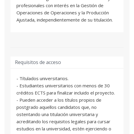
profesionales con interés en la Gestión de
estudiantes para enfrentar los desafíos
Operaciones de Operaciones y la Producción
contemporáneos de la gestión empresarial,
Ajustada, independientemente de su titulación.
promoviendo la eficiencia operativa y la
excelencia en la gestión de proceso.
Requisitos de acceso
- Títulados universitarios.
- Estudiantes universitarios con menos de 30
créditos ECTS para finalizar incluido el proyecto.
- Pueden acceder a los títulos propios de
postgrado aquellos candidatos que, no
ostentando una titulación universitaria y
acreditando los requisitos legales para cursar
estudios en la universidad, estén ejerciendo o