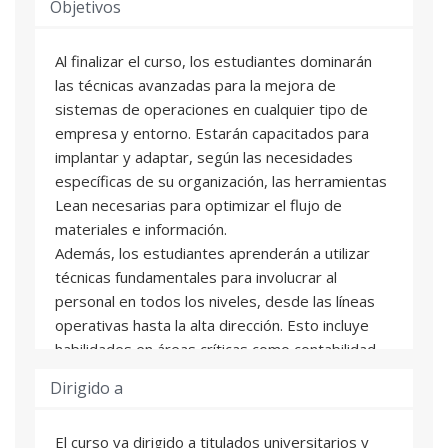
Objetivos
Al finalizar el curso, los estudiantes dominarán
las técnicas avanzadas para la mejora de
sistemas de operaciones en cualquier tipo de
empresa y entorno. Estarán capacitados para
implantar y adaptar, según las necesidades
específicas de su organización, las herramientas
Lean necesarias para optimizar el flujo de
materiales e información.
Además, los estudiantes aprenderán a utilizar
técnicas fundamentales para involucrar al
personal en todos los niveles, desde las líneas
operativas hasta la alta dirección. Esto incluye
habilidades en áreas críticas como contabilidad,
planificación y gestión de recursos humanos,
Dirigido a
asegurando una integración efectiva de las
prácticas Lean en toda la estructura organizativa.
El curso va dirigido a titulados universitarios y
Esta capacitación integral preparará a los