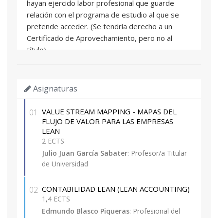
hayan ejercido labor profesional que guarde
relación con el programa de estudio al que se
pretende acceder. (Se tendría derecho a un
Certificado de Aprovechamiento, pero no al
título)
- Se valorará la experiencia profesional del
candidato.
Documentación a aportar en la preinscripción:
Asignaturas
- Curriculum vitae
- DNI
VALUE STREAM MAPPING - MAPAS DEL
01
- Titulación universitaria o expediente académico
FLUJO DE VALOR PARA LAS EMPRESAS
LEAN
con menos de 30 créditos ECTS pendientes para
2 ECTS
terminar los estudios, incluyendo proyecto fin
Julio Juan García Sabater
: Profesor/a Titular
grado o de máster.
de Universidad
- Si se solicita el reconocimiento de prácticas por
que el solicitante dispone de al menos de 3
CONTABILIDAD LEAN (LEAN ACCOUNTING)
02
meses de experiencia en el área de Lean,
1,4 ECTS
adjuntar los documentos que lo cerfiquen para
Edmundo Blasco Piqueras
: Profesional del
que puedan ser evaluados por la dirección