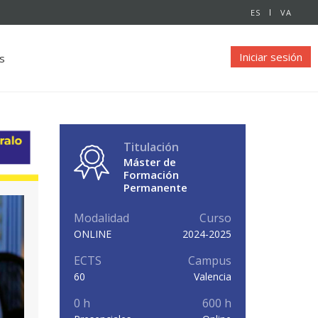
ES
VA
Iniciar sesión
s
Titulación
Máster de
Formación
Permanente
Modalidad
Curso
ONLINE
2024-2025
ECTS
Campus
60
Valencia
0 h
600 h