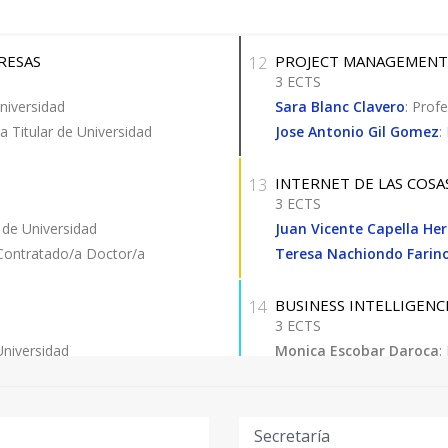
RESAS
PROJECT MANAGEMENT
12
3 ECTS
Universidad
Sara Blanc Clavero
: Prof
/a Titular de Universidad
Jose Antonio Gil Gomez
:
INTERNET DE LAS COSA
13
3 ECTS
r de Universidad
Juan Vicente Capella He
 Contratado/a Doctor/a
Teresa Nachiondo Farin
BUSINESS INTELLIGENC
14
3 ECTS
Universidad
Monica Escobar Daroca
:
ar de Universidad
Lenin Guillermo Lemus 
ar de Universidad
Fernando Martínez Plu
Maria Jose Ramirez Qui
Secretaría