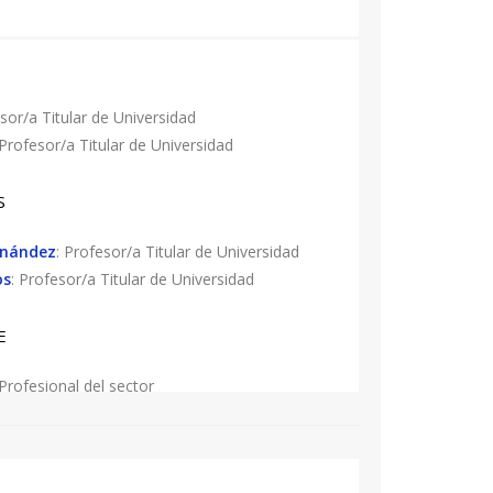
esor/a Titular de Universidad
 Profesor/a Titular de Universidad
S
rnández
: Profesor/a Titular de Universidad
os
: Profesor/a Titular de Universidad
E
 Profesional del sector
Zuñiga
: Profesor/a Titular de Universidad
med
: Profesor/a Titular de Universidad
ntana
: Profesor/a Titular de Universidad