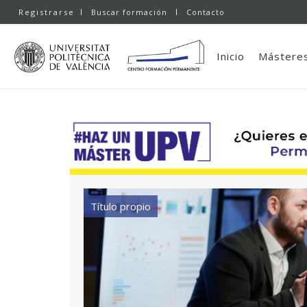
Registrarse
Buscar formación
Contacto
Inicio
Másteres
Título propio