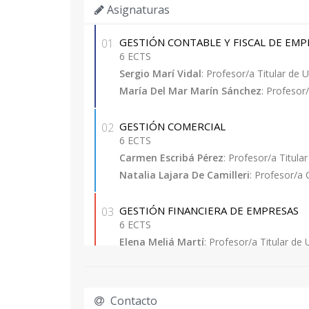
Asignaturas
GESTIÓN CONTABLE Y FISCAL DE EMP
01
6 ECTS
Sergio Marí Vidal
: Profesor/a Titular de 
María Del Mar Marín Sánchez
: Profesor
GESTIÓN COMERCIAL
02
6 ECTS
Carmen Escribá Pérez
: Profesor/a Titula
Natalia Lajara De Camilleri
: Profesor/a
GESTIÓN FINANCIERA DE EMPRESAS
03
6 ECTS
Elena Meliá Martí
: Profesor/a Titular de 
Fernando Polo Garrido
: Profesor/a Titul
Francisco Salas Molina
: Profesor/a Titul
Contacto