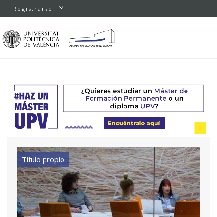
Registrarse
Toggle
navigation
Título propio