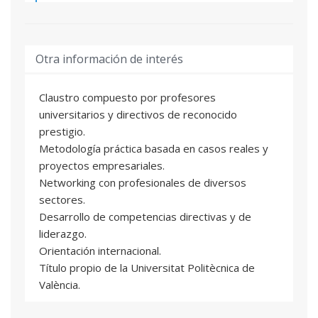
INNOVATION & IT
02
8 ECTS
Ignacio Galve Castillo
: Profesional del sector
Otra información de interés
Javier Llacer Muñoz
: Profesional del sector
Manuel Llavador Campos
: Profesor/a
Asociado/a
Claustro compuesto por profesores
universitarios y directivos de reconocido
Jose Pons Ballester
: Profesional del sector
prestigio.
Ignacio Sanchez Ridaura
: Profesional del
sector
Metodología práctica basada en casos reales y
proyectos empresariales.
Maria Del Val Segarra Oña
: Catedrático/a de
Universidad
Networking con profesionales de diversos
Francisco Sánchez Cid
: Profesional del sector
sectores.
Desarrollo de competencias directivas y de
liderazgo.
HUMAN RESOURCE MANAGEMENT &
03
SKILLS
Orientación internacional.
8 ECTS
Título propio de la Universitat Politècnica de
Sonsoles Frontera Toldrá
: Profesional del
València.
sector
Amalia Gil Insa
: Profesional del sector