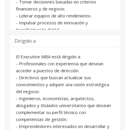
- Tomar decisiones basadas en criterios
financieros y de negocio.
- Liderar equipos de alto rendimiento.
- Impulsar procesos de innovación y
transformación digital.
- Integrar las diferentes áreas funcionales de la
Dirigido a
empresa en una visión global.
- Desarrollar habilidades de negociación,
El Executive MBA está dirigido a:
comunicación y liderazgo.
- Profesionales con experiencia que desean
acceder a puestos de dirección.
- Directivos que buscan actualizar sus
conocimientos y adquirir una visión estratégica
del negocio.
- Ingenieros, economistas, arquitectos,
abogados y titulados universitarios que desean
complementar su perfil técnico con
competencias de gestión.
- Emprendedores interesados en desarrollar y