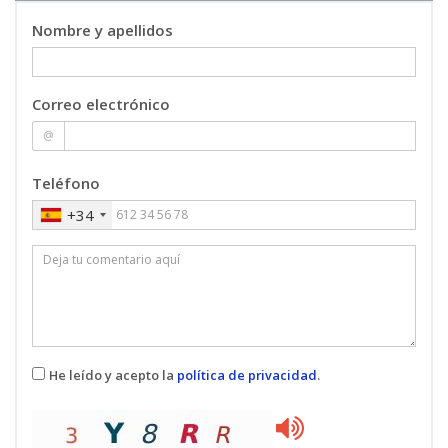
Universidad
Nombre y apellidos
Jenny Adriana Hernandez Calvo
: Profesional
del sector
Sunil-Chandru Mahtani Chandiramani
:
Correo electrónico
Profesional del sector
Carla Martínez Climent
: Profesor/a Titular de
@
Universidad
Alicia Mora Benimeli
: Profesor/a Sustituto/a
Teléfono
Francisco Juan Sanchis Illueca
: Profesional
+34
del sector
MASTER'S THESIS
07
11 ECTS
He leído y acepto la
política de privacidad
.