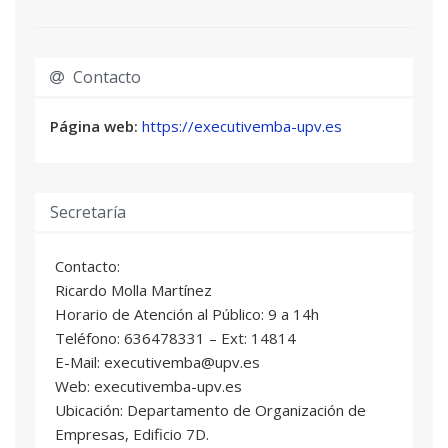
Maria Muñoz Iñiguez
: Profesional del sector
Maria Rosario Perello Marin
: Profesor/a
Titular de Universidad
Contacto
Gabriela Ribes Giner
: Catedrático/a de
Universidad
Página web:
https://executivemba-upv.es
Silvia Serrano
: Profesional del sector
Myriam Vitón García
: Profesional del sector
Secretaría
BUSINESS ENGLISH
04
4 ECTS
Jacinta Mari Flynn
: Profesional del sector
Contacto:
Ricardo Molla Martínez
CORPORATE FINANCE
Horario de Atención al Público: 9 a 14h
05
13 ECTS
Teléfono: 636478331 – Ext: 14814
Rafael Galbis Garcia
: Profesional del sector
E-Mail: executivemba@upv.es
Fernando García García
: Catedrático/a de
Web: executivemba-upv.es
Universidad
Ubicación: Departamento de Organización de
Hector García Marí
: Profesional del sector
Empresas, Edificio 7D.