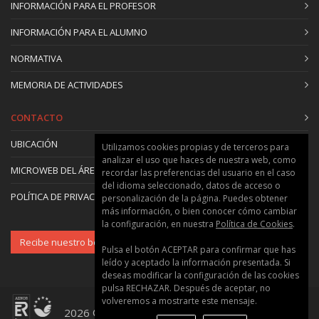
INFORMACIÓN PARA EL PROFESOR
INFORMACIÓN PARA EL ALUMNO
NORMATIVA
MEMORIA DE ACTIVIDADES
CONTACTO
UBICACIÓN
Utilizamos cookies propias y de terceros para
analizar el uso que haces de nuestra web, como
MICROWEB DEL ÁREA
recordar las preferencias del usuario en el caso
del idioma seleccionado, datos de acceso o
POLÍTICA DE PRIVACIDAD Y COOKIES
personalización de la página. Puedes obtener
más información, o bien conocer cómo cambiar
la configuración, en nuestra
Política de Cookies
.
Recibe nuestro boletín
Pulsa el botón ACEPTAR para confirmar que has
leído y aceptado la información presentada. Si
deseas modificar la configuración de las cookies
pulsa RECHAZAR. Después de aceptar, no
volveremos a mostrarte este mensaje.
2026 © Universitat Politècnica de València ::