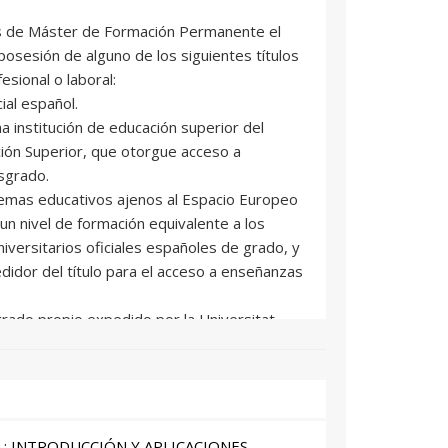
os de Máster de Formación Permanente el
osesión de alguno de los siguientes títulos
esional o laboral:
cial español.
na institución de educación superior del
ión Superior, que otorgue acceso a
sgrado.
stemas educativos ajenos al Espacio Europeo
un nivel de formación equivalente a los
iversitarios oficiales españoles de grado, y
edidor del título para el acceso a enseñanzas
grado propio expedido por la Universitat
or otras universidades con las que exista
ha titulación.
ofesional con nivel competencial equivalente a
ersitaria.
rán con la consideración de matrícula
: INTRODUCCIÓN Y APLICACIONES