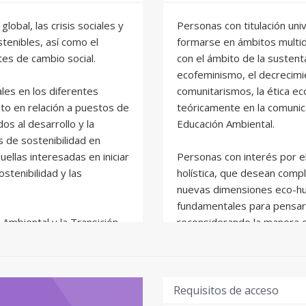
global, las crisis sociales y
Personas con titulación uni
tenibles, así como el
formarse en ámbitos multidi
tes de cambio social.
con el ámbito de la sustenta
ecofeminismo, el decrecimi
les en los diferentes
comunitarismos, la ética ec
nto en relación a puestos de
teóricamente en la comunic
os al desarrollo y la
Educación Ambiental.
 de sostenibilidad en
ellas interesadas en iniciar
Personas con interés por e
stenibilidad y las
holística, que desean compl
nuevas dimensiones eco-hu
fundamentales para pensar y
 Ambiental y la Transición
reconsiderando la manera d
adecuado para la docencia
 sobre sostenibilidad en
Requisitos de acceso
actividades formativas