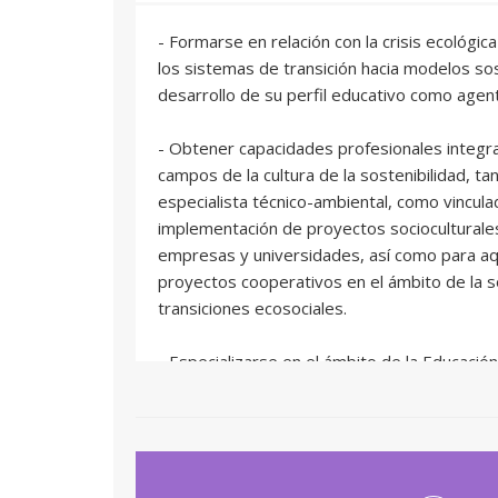
- Formarse en relación con la crisis ecológica 
los sistemas de transición hacia modelos sos
desarrollo de su perfil educativo como agen
- Obtener capacidades profesionales integra
campos de la cultura de la sostenibilidad, ta
especialista técnico-ambiental, como vinculad
implementación de proyectos socioculturales
empresas y universidades, así como para aqu
proyectos cooperativos en el ámbito de la so
transiciones ecosociales.
- Especializarse en el ámbito de la Educación
sostenible, ofreciendo el perfil profesional 
en asignaturas con contenidos transversales
estudios de primaria y secundaria.
- Desarrollar e implementar adecuadamente 