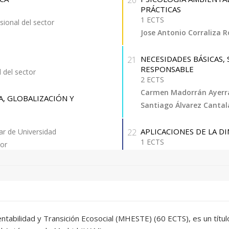
20
tos europeos e
provisional, estudiantes de
PRÁCTICAS
pendiente superar como máx
1 ECTS
esional del sector
Carrera, no pudiendo optar 
Jose Antonio Corraliza 
eísticos y de arte y
obtención de la titulación 
ra la educación y la
NECESIDADES BÁSICAS
21
NOTA: La admisión se realiz
RESPONSABLE
l del sector
2 ECTS
 afronta la civilización
Carmen Madorrán Ayerr
, GLOBALIZACIÓN Y
como el calentamiento
Santiago Álvarez Cantal
oque multidisciplinar.
APLICACIONES DE LA D
lar de Universidad
22
planteados por la crisis
1 ECTS
tor
de la filosofía moral y
Carlos De Castro Carran
IODIVERSIDAD
TEORÍA GAIA
23
eñar a otros los
2 ECTS
tor
 hacia sociedades
Carlos De Castro Carran
tor
tabilidad y Transición Ecosocial (MHESTE) (60 ECTS), es un títul
a Permanente Laboral