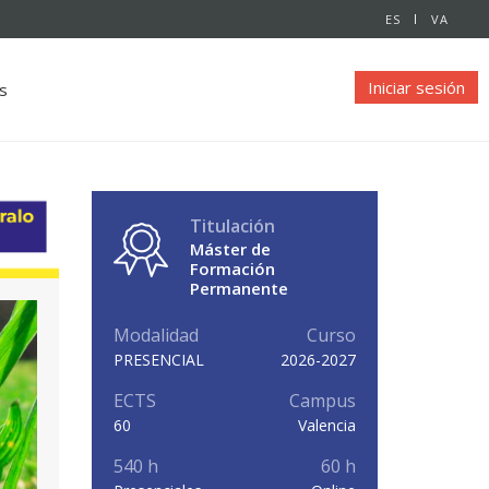
ES
VA
Iniciar sesión
s
Titulación
Máster de
Formación
Permanente
Modalidad
Curso
PRESENCIAL
2026-2027
ECTS
Campus
60
Valencia
540 h
60 h