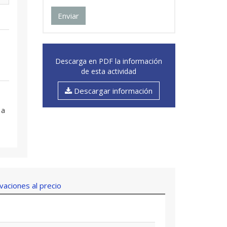
Enviar
Descarga en PDF la información
de esta actividad
Descargar información
 a
aciones al precio