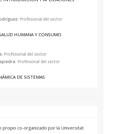
 las titulaciones de grado que tengan
imo 30 ECTS (incluido el Proyecto Final de
a la expedición de su Título Propio hasta la
Rodríguez
: Profesional del sector
correspondiente.
, SALUD HUMANA Y CONSUMO
a por orden de inscripción.
a
: Profesional del sector
apiedra
: Profesional del sector
INÁMICA DE SISTEMAS
za
: Profesional del sector
za
: Profesional del sector
o propio co-organizado por la Universitat