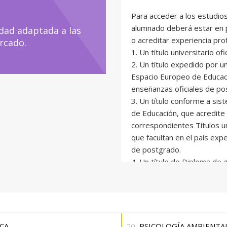
pamientos medioambientales
Para acceder a los estudi
 para la oferta educativa
alumnado deberá estar en p
dad adaptada a las
ticos y demás instituciones
o acreditar experiencia prof
rcado.
para el perfil de Técnico
1. Un título universitario ofi
os comunitarios y
2. Un título expedido por u
ad.
Espacio Europeo de Educac
enseñanzas oficiales de po
s vinculadas a la
3. Un título conforme a si
ONGs ambientalistas y
de Educación, que acredite 
 Social Corporativa (RSC)
correspondientes Títulos un
que facultan en el país exp
de postgrado.
s para municipalidades
4. Un título de Diploma de 
ltural en relación al
Politècnica de València o p
mutuo reconocimiento de dic
5. Experiencia laboral o pr
todos y ejemplos de
la formación académica univ
án participar en equipos
Excepcionalmente se admiti
CA
PSICOLOGÍA AMBIENTAL