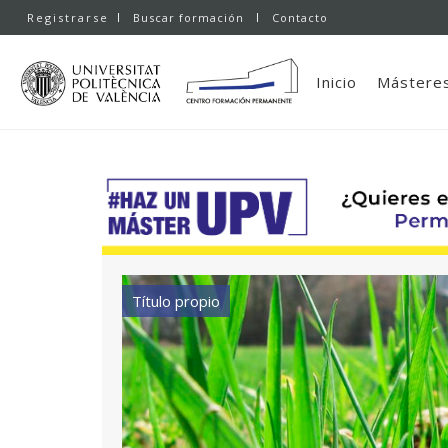
Registrarse
Buscar formación
Contacto
Inicio
Másteres
Título propio