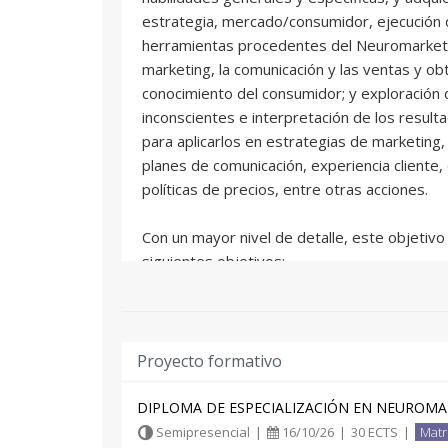
estrategia, mercado/consumidor, ejecución 
herramientas procedentes del Neuromarketi
marketing, la comunicación y las ventas y o
conocimiento del consumidor; y exploración
inconscientes e interpretación de los result
para aplicarlos en estrategias de marketing,
planes de comunicación, experiencia cliente,
políticas de precios, entre otras acciones.
Con un mayor nivel de detalle, este objetivo
siguientes objetivos:
-Preparar al alumno para la utilización efici
las herramientas de apoyo a las decisiones 
-Desarrollar las bases para la coordinación 
y para el conocimiento de clientes y consum
Proyecto formativo
-Capacitar al alumno para el análisis de prob
posterior toma de decisiones aplicando lo ap
DIPLOMA DE ESPECIALIZACIÓN EN NEUROM
objetivos y metas, indicando estrategias a s
Semipresencial
|
16/10/26
|
30 ECTS
|
Matr