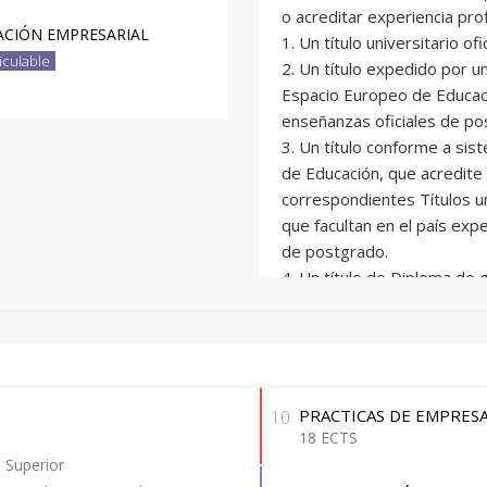
o acreditar experiencia prof
s del marketing-mix,
ACIÓN EMPRESARIAL
1. Un título universitario ofi
 la segmentación que ha
iculable
2. Un título expedido por u
 privada.
Espacio Europeo de Educac
municación empresarial, que
enseñanzas oficiales de po
nteresan al mundo
3. Un título conforme a si
res, distribuidores,
de Educación, que acredite 
correspondientes Títulos un
umno, oratoria,
que facultan en el país exp
nes.
de postgrado.
4. Un título de Diploma de 
je teórico con el práctico,
Politècnica de València o p
mutuo reconocimiento de dic
, clases impartidas por
5. Experiencia laboral o pr
ales se ve cómo funcionan
la formación académica univ
mpo de la neurociencia
Excepcionalmente se admiti
PRACTICAS DE EMPRES
10
ción facial, neuroimagen,
provisional, estudiantes de
18 ECTS
pendiente superar como máx
o Superior
reales, donde la teoría se
Carrera, no pudiendo optar 