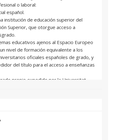
esional o laboral:
cial español.
na institución de educación superior del
ión Superior, que otorgue acceso a
sgrado.
stemas educativos ajenos al Espacio Europeo
un nivel de formación equivalente a los
iversitarios oficiales españoles de grado, y
edidor del título para el acceso a enseñanzas
grado propio expedido por la Universitat
or otras universidades con las que exista
ha titulación.
ofesional con nivel competencial equivalente a
ersitaria.
rán con la consideración de matrícula
A
 las titulaciones de grado que tengan
imo 30 ECTS (incluido el Proyecto Final de
a la expedición de su Título Propio hasta la