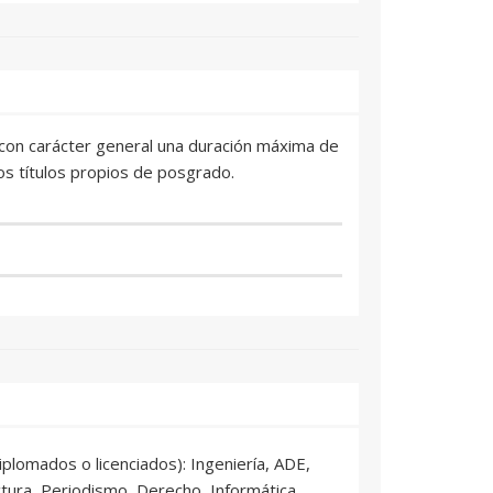
án con carácter general una duración máxima de
os títulos propios de posgrado.
diplomados o licenciados): Ingeniería, ADE,
ctura, Periodismo, Derecho, Informática,