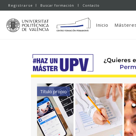
Registrarse
Buscar formación
Contacto
Inicio
Másteres
Título propio