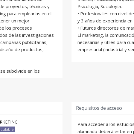
de proyectos, técnicas y
Psicología, Sociología.
ng para emplearlas en el
• Profesionales con nivel d
btener un mejor
y 3 años de experiencia en 
 de los procesos
• Futuros directores de ma
ados de las investigaciones
El marketing, la comunicació
 campañas publicitarias,
necesarias y útiles para cua
 diseño de productos,
empresarial (industrial y se
 se subdivide en los
ente de los procedimientos y
de marketing.
de actividades de marketing
idores.
Requisitos de acceso
lemas y situaciones y
rendido en clase, fijando
ARKETING
Para acceder a los estudi
eguir, planificando acciones
iculable
alumnado deberá estar en p