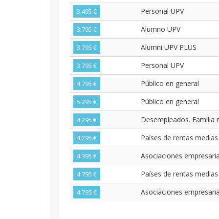
Personal UPV
3.495 €
Alumno UPV
3.795 €
Alumni UPV PLUS
3.795 €
Personal UPV
3.795 €
Público en general
4.795 €
Público en general
5.295 €
Desempleados. Familia n
4.295 €
Países de rentas medias 
4.295 €
Asociaciones empresarial
4.395 €
Países de rentas medias
4.795 €
Asociaciones empresarial
4.795 €