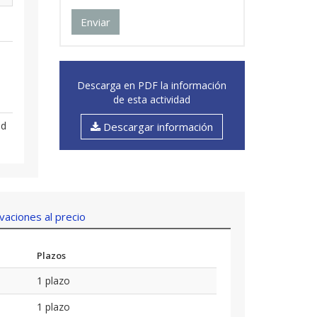
Enviar
Descarga en PDF la información
de esta actividad
ad
Descargar información
aciones al precio
Plazos
1 plazo
1 plazo