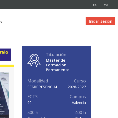
ES
VA
Iniciar sesión
s
Titulación
Máster de
Formación
Permanente
Modalidad
Curso
SEMIPRESENCIAL
2026-2027
ECTS
Campus
90
Valencia
500 h
400 h