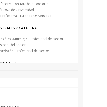
ofesor/a Contratado/a Doctor/a
ático/a de Universidad
: Profesor/a Titular de Universidad
STRALES Y CATASTRALES
onzález-Moralejo
: Profesional del sector
esional del sector
acristán
: Profesional del sector
CCIONALES
ópez
: Profesional del sector
 Profesional del sector
Profesional del sector
ARIA
co: 9 a 14 h