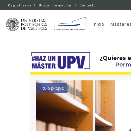
Registrarse
Buscar formación
Contacto
Inicio
Másteres
Título propio