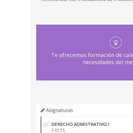
relacionados con la delimitación de la propied
- Proponer acciones en los diferentes organ
delimitación de la propiedad inmobiliaria, e
incrementar la seguridad jurídica de los der
inmuebles.
Te ofrecemos formación de cali
necesidades del me
Asignaturas
DERECHO ADMISTRATIVO I
01
3 ECTS