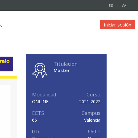
ES
VA
Iniciar sesión
s
Titulación
Máster
Modalidad
Curso
ONLINE
2021-2022
ECTS
Campus
66
Valencia
0 h
660 h