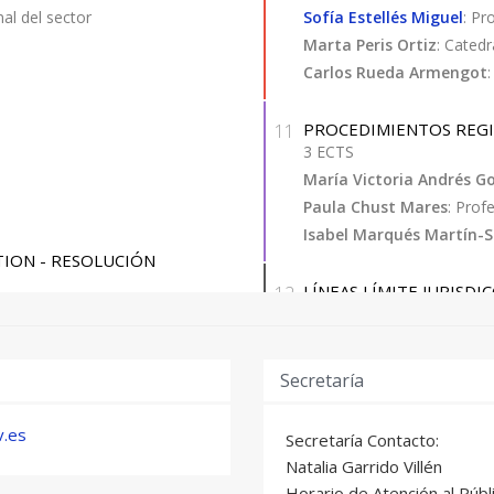
nal del sector
Sofía Estellés Miguel
: Pr
Marta Peris Ortiz
: Catedr
Carlos Rueda Armengot
PROCEDIMIENTOS REGI
11
3 ECTS
María Victoria Andrés G
Paula Chust Mares
: Prof
Isabel Marqués Martín-S
TION - RESOLUCIÓN
LÍNEAS LÍMITE JURISDI
12
2 ECTS
Marcos Francisco Pavo L
Juan José Peces Morera
:
Secretaría
Mª Del Mar Rubio Soler
: 
v.es
Secretaría Contacto:
VALORACIÓN INMOBILI
13
Natalia Garrido Villén
2 ECTS
ular de Universidad
Horario de Atención al Públi