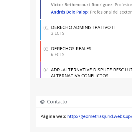
Víctor Bethencourt Rodríguez
: Profesio
Andrés Boix Palop
: Profesional del sector
DERECHO ADMINISTRATIVO II
02
3 ECTS
DERECHOS REALES
03
6 ECTS
ADR -ALTERNATIVE DISPUTE RESOLU
04
ALTERNATIVA CONFLICTOS
4 ECTS
DERECHO INMOBILIARIO REGISTRAL
05
Contacto
4 ECTS
Página web:
http://geometriasjurid.webs.up
DERECHO URBANÍSTICO
06
4 ECTS
María Emilia Casar Furió
: Profesor/a Tit