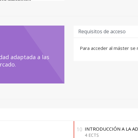
ad inmobiliaria.
ismos relacionados con la
ncaminadas a
echos sobre los bienes
Requisitos de acceso
Para acceder al máster se re
dad adaptada a las
rcado.
INTRODUCCIÓN A LA A
10
4 ECTS