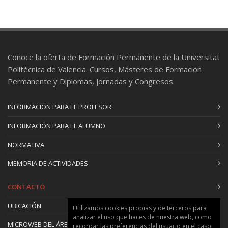
Edición del contenido
Selección de textos, de prompts y de imágenes
para generar un cuerpo
Conoce la oferta de Formación Permanente de la Universitat
Politècnica de Valencia. Cursos, Másteres de Formación
Permanente y Diplomas, Jornadas y Congresos.
INFORMACIÓN PARA EL PROFESOR
INFORMACIÓN PARA EL ALUMNO
NORMATIVA
MEMORIA DE ACTIVIDADES
CONTACTO
UBICACIÓN
Utilizamos cookies propias y de terceros para
analizar el uso que haces de nuestra web, como
MICROWEB DEL ÁREA
recordar las preferencias del usuario en el caso