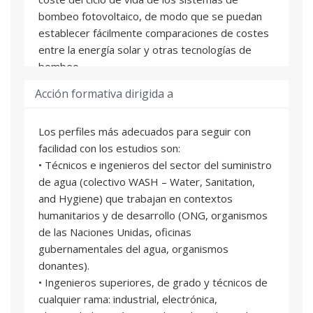
bombeo fotovoltaico, de modo que se puedan
establecer fácilmente comparaciones de costes
entre la energía solar y otras tecnologías de
bombeo.
Acción formativa dirigida a
Resultados de aprendizaje
Los perfiles más adecuados para seguir con
- Planificar, diseñar, implementar, operar y
facilidad con los estudios son:
mantener sistemas de bombeo de agua
• Técnicos e ingenieros del sector del suministro
fotovoltaicos.
de agua (colectivo WASH – Water, Sanitation,
- Realizar un análisis económico del coste del
and Hygiene) que trabajan en contextos
ciclo de vida de los sistemas de bombeo
humanitarios y de desarrollo (ONG, organismos
fotovoltaico.
de las Naciones Unidas, oficinas
- Comparar costes entre la energía solar y otras
gubernamentales del agua, organismos
tecnologías de bombeo.
donantes).
• Ingenieros superiores, de grado y técnicos de
cualquier rama: industrial, electrónica,