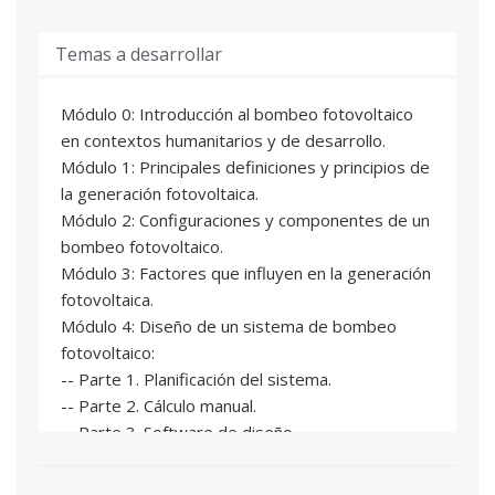
Evaluación
Temas a desarrollar
Examen tipo test relacionado con los contenidos
del curso.
Examen tipo test con preguntas de múltiple
Módulo 0: Introducción al bombeo fotovoltaico
respuesta en la plataforma de la UPV
en contextos humanitarios y de desarrollo.
(PoliformaT). Las preguntas están relacionadas
Módulo 1: Principales definiciones y principios de
con el material formativo y se pueden contestar
la generación fotovoltaica.
de forma progresiva conforme el alumno avanza
Módulo 2: Configuraciones y componentes de un
en el curso.
bombeo fotovoltaico.
Módulo 3: Factores que influyen en la generación
fotovoltaica.
Módulo 4: Diseño de un sistema de bombeo
fotovoltaico:
-- Parte 1. Planificación del sistema.
-- Parte 2. Cálculo manual.
-- Parte 3. Software de diseño.
Módulo 5: Instalación eléctrica y mecánica:
-- Parte 1. Equipos y control.