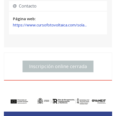
-- Parte 2. Proceso de instalación.
Contacto
Módulo 6: Aspectos prácticos relacionados con el
bombeo fotovoltaico.
Página web:
Módulo 7: Calidad de los productos. Concursos y
https://www.cursofotovoltaica.com/sola...
licitaciones.
Módulo 8: Análisis económico: coste del ciclo de
vida de las diferentes tecnologías de bombeo.
Módulo 9: Verificación y puesta en marcha,
operación y mantenimiento.
Módulo 10: Gestión y monitorización a largo
Inscripción online cerrada
plazo de los bombeos fotovoltaicos