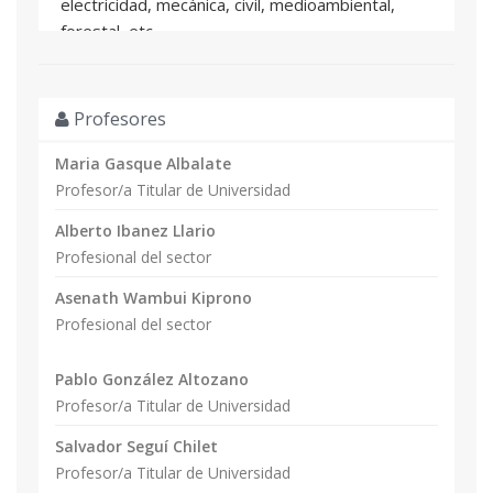
electricidad, mecánica, civil, medioambiental,
forestal, etc.
• Arquitectura o carreras afines.
• Licenciados en: física, química, etc.
• Alumnos de ciclos formativos y formación
Profesores
profesional.
• Personal de oficinas técnicas.
Maria Gasque Albalate
• Instaladores eléctricos y otros profesionales
Profesor/a Titular de Universidad
que deseen una formación complementaria y
Alberto Ibanez Llario
aplicada en el ámbito del bombeo fotovoltaico y
Profesional del sector
las energías renovables.
• Titulados de administración de empresas,
Asenath Wambui Kiprono
económicas, etc.
Profesional del sector
Por la duración y contenidos del curso, estos
estudios son adecuados para ALUMNOS de
Pablo González Altozano
titulaciones universitarias o formación
Profesor/a Titular de Universidad
profesional que tengan relación con la ENERGÍA
Salvador Seguí Chilet
y/o con la SOSTENIBILIDAD MEDIOAMBIENTAL
Profesor/a Titular de Universidad