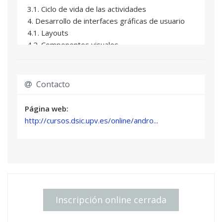
3.1. Ciclo de vida de las actividades
4. Desarrollo de interfaces gráficas de usuario
4.1. Layouts
4.2. Componentes visuales
4.3. Patrones de diseño gráfico
4.4. Adaptación al dispositivo
5. Almacenamiento
Contacto
5.1. Preferences
5.2. Ficheros
Página web:
5.3. Bases de datos
http://cursos.dsic.upv.es/online/andro...
6. Comunicaciones
6.1. Sockets
6.2. HTTP
6.3. Threads y Asynctasks
7. Geolocalización y mapas
7.1. Geolocalización
Inscripción online cerrada
7.2. Google Maps
8. Monetización de proyectos Android