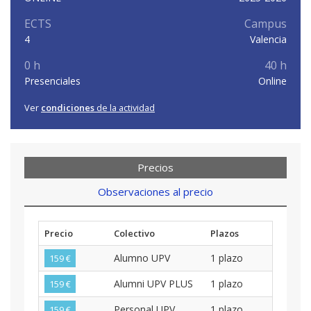
ECTS
Campus
4
Valencia
0 h
40 h
Presenciales
Online
Ver
condiciones
de la actividad
Precios
Observaciones al precio
Precio
Colectivo
Plazos
Alumno UPV
1 plazo
159 €
Alumni UPV PLUS
1 plazo
159 €
Personal UPV
1 plazo
159 €