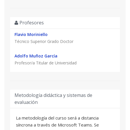
capacidades creativas. /Profesionales del
marketing y la publicidad que buscan nuevas
formas de generar contenido visual atractivo y
Profesores
eficiente. /Estudiantes y entusiastas de la
tecnología y la creatividad interesados en
Flavio Moriniello
comprender y aplicar la IA generativa en el
Técnico Superior Grado Doctor
ámbito de la producción visual y audiovisual.
/Cualquier persona con interés en la inteligencia
Adolfo Muñoz García
artificial y su aplicación práctica en la creación de
Profesor/a Titular de Universidad
contenido multimedia, independientemente de
su nivel técnico previo.
Metodología didáctica y sistemas de
evaluación
La metodología del curso será a distancia
síncrona a través de Microsoft Teams. Se