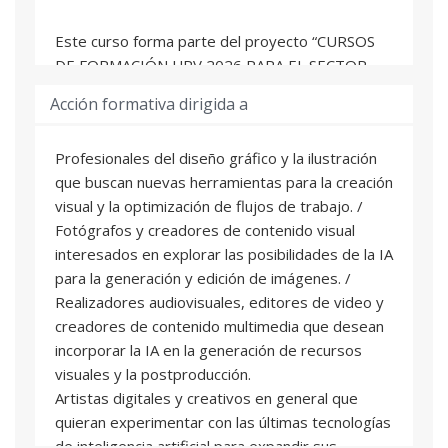
Este curso forma parte del proyecto “CURSOS
DE FORMACIÓN UPV 2026 PARA EL SECTOR
CULTURAL”, proyecto de actividades culturales
Acción formativa dirigida a
de la Universitat Politècnica de València para
2026, en relación con la línea de subvención en
Profesionales del diseño gráfico y la ilustración
régimen de concesión directa, con el código
que buscan nuevas herramientas para la creación
S0063 y la denominación «COLABORACIÓN CON
visual y la optimización de flujos de trabajo. /
LAS UNIVERSIDADES PARA LA FORMACIÓN DE
Fotógrafos y creadores de contenido visual
PROFESIONALES DE LA CULTURA» de la
interesados en explorar las posibilidades de la IA
Generalitat Valenciana.
para la generación y edición de imágenes. /
Realizadores audiovisuales, editores de video y
creadores de contenido multimedia que desean
incorporar la IA en la generación de recursos
visuales y la postproducción.
Artistas digitales y creativos en general que
quieran experimentar con las últimas tecnologías
de inteligencia artificial para expandir sus