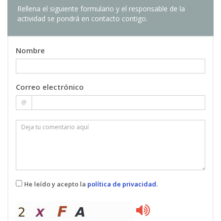
Rellena el siguiente formulario y el responsable de la
• Lección 9: Edición y postproducción de vídeo y
actividad se pondrá en contacto contigo.
sonido con ia y debate final.
Nombre
Correo electrónico
@
He leído y acepto la
política de privacidad
.