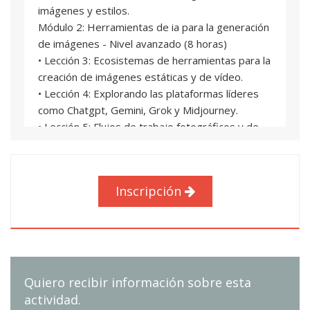
imágenes y estilos.
Módulo 2: Herramientas de ia para la generación
de imágenes - Nivel avanzado (8 horas)
• Lección 3: Ecosistemas de herramientas para la
creación de imágenes estáticas y de vídeo.
• Lección 4: Explorando las plataformas líderes
como Chatgpt, Gemini, Grok y Midjourney.
• Lección 5: Flujos de trabajo fotográficos y de
diseño.
Módulo 3: Generación de vídeo con ia - Enfoque
práctico (4 horas)
Inscripción
• Lección 6: Panorama actual de la generación de
vídeo con ia.
• Lección 7: Taller práctico de generación de
vídeo.
Módulo 4: Introducción a la creación musical y
sonora con ia y su integración con vídeo (4
Quiero recibir información sobre esta
horas)
actividad.
• Lección 8: Exploración básica de la ia musical.