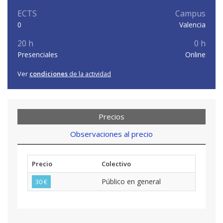
ECTS
Campus
0
Valencia
20 h
0 h
Presenciales
Online
Ver
condiciones
de la actividad
Precios
Observaciones al precio
Precio
Colectivo
Público en general
30 €