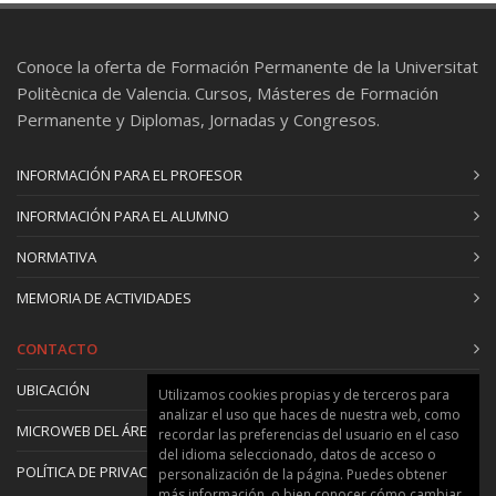
Conoce la oferta de Formación Permanente de la Universitat
Politècnica de Valencia. Cursos, Másteres de Formación
Permanente y Diplomas, Jornadas y Congresos.
INFORMACIÓN PARA EL PROFESOR
INFORMACIÓN PARA EL ALUMNO
NORMATIVA
MEMORIA DE ACTIVIDADES
CONTACTO
UBICACIÓN
Utilizamos cookies propias y de terceros para
analizar el uso que haces de nuestra web, como
MICROWEB DEL ÁREA
recordar las preferencias del usuario en el caso
del idioma seleccionado, datos de acceso o
POLÍTICA DE PRIVACIDAD Y COOKIES
personalización de la página. Puedes obtener
más información, o bien conocer cómo cambiar