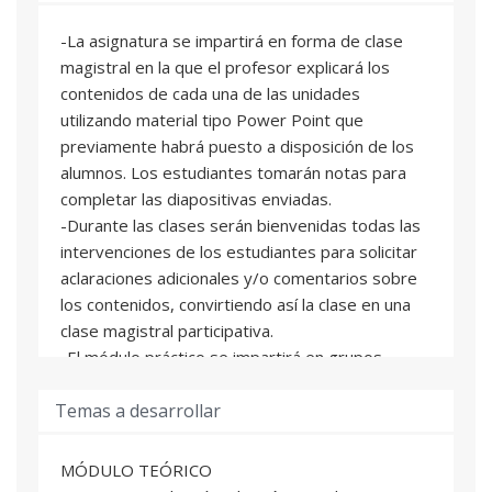
-La asignatura se impartirá en forma de clase
magistral en la que el profesor explicará los
contenidos de cada una de las unidades
utilizando material tipo Power Point que
previamente habrá puesto a disposición de los
alumnos. Los estudiantes tomarán notas para
completar las diapositivas enviadas.
-Durante las clases serán bienvenidas todas las
intervenciones de los estudiantes para solicitar
aclaraciones adicionales y/o comentarios sobre
los contenidos, convirtiendo así la clase en una
clase magistral participativa.
-El módulo práctico se impartirá en grupos
reducidos de ocho alumnos cada uno de forma
Temas a desarrollar
que todos tengan a su disposición un ordenador
para realizar los ejercicios del programa de
análisis de datos y todos puedan utilizar el
MÓDULO TEÓRICO
equipo de fotólisis láser flash para realizar las