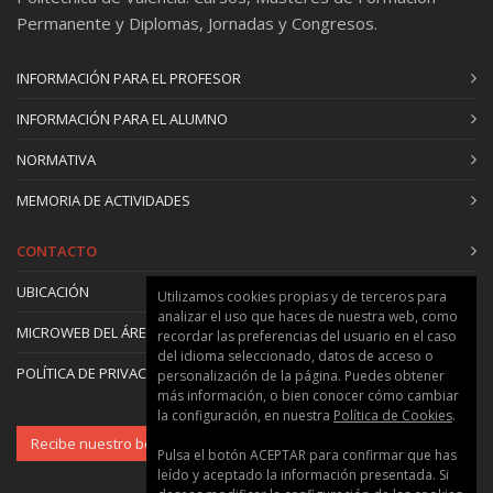
imágenes. Tiempos de vida de nanosegundos
Permanente y Diplomas, Jornadas y Congresos.
(Dr. Pedro E. Atienzar, 2 horas)
Práctica 4. Medida de espectros de emisión,
INFORMACIÓN PARA EL PROFESOR
tiempos de vida y mapas mediante microscopio
INFORMACIÓN PARA EL ALUMNO
adaptado a equipo de fluorescencia (Dr. Pedro E.
Atienzar, 3 horas)
NORMATIVA
Práctica 5. Detección de estados excitados
MEMORIA DE ACTIVIDADES
tripletes (Dr. Francisco Boscá, 3 horas)
Práctica 6. Detección de radicales orgánicos (Dr.
CONTACTO
Francisco Boscá, 3 horas)
Práctica 7. Tratamiento de datos y
UBICACIÓN
Utilizamos cookies propias y de terceros para
representación gráfica (Dr. Pedro E. Atienzar, 3
analizar el uso que haces de nuestra web, como
MICROWEB DEL ÁREA
recordar las preferencias del usuario en el caso
horas)
del idioma seleccionado, datos de acceso o
Práctica 8. Demostración de la técnica de
POLÍTICA DE PRIVACIDAD Y COOKIES
personalización de la página. Puedes obtener
absorción transitoria en escala de
más información, o bien conocer cómo cambiar
la configuración, en nuestra
Política de Cookies
.
femtosegundos (Dr. Francisco Boscá, 0.5 horas)
Recibe nuestro boletín
Práctica 9. Tratamiento y representación gráfica
Pulsa el botón ACEPTAR para confirmar que has
de datos reales obtenidos en las sesiones
leído y aceptado la información presentada. Si