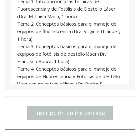
Tema 1. Introducción a las técnicas de
experiencias programadas.
Fluorescencia y de Fotólisis de Destello Láser
Una vez finalizado el curso, los alumnos
(Dra. M. Luisa Marin, 1 hora)
resolverán las cuestiones planteadas en las
Tema 2. Conceptos básicos para el manejo de
sesiones prácticas y elaborarán un informe que
equipos de fluorescencia (Dra. Virginie Lhiaubet,
enviarán por correo electrónico a los profesores
1 hora)
para su evaluación.
Tema 3. Conceptos básicos para el manejo de
equipos de fotólisis de destello láser (Dr.
Francisco Boscá, 1 hora)
Tema 4. Conceptos básicos para el manejo de
equipos de Fluorescencia y Fotólisis de destello
láser con muestras sólidas (Dr. Pedro E.
Atienzar, 1 hora)
Tema 5. Revisión de conceptos cinéticos y
termodinámicos de procesos rápidos (Dra. M.
Inscripción online cerrada
Luisa Marin, 1 hora)
Tema 6. Caracterización de estados excitados: el
estado singlete (Dra. Virginie Lhiaubet, 1 hora)
Tema 7. Caracterización de estados excitados: el