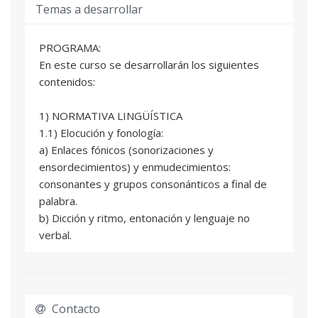
Temas a desarrollar
PROGRAMA:
En este curso se desarrollarán los siguientes
contenidos:
1) NORMATIVA LINGÜÍSTICA
1.1) Elocución y fonología:
a) Enlaces fónicos (sonorizaciones y
ensordecimientos) y enmudecimientos:
consonantes y grupos consonánticos a final de
palabra.
b) Dicción y ritmo, entonación y lenguaje no
verbal.
1.2) Ortografía:
a) El alfabeto.
b) Dígrafos, diptongos e hiatos.
Contacto