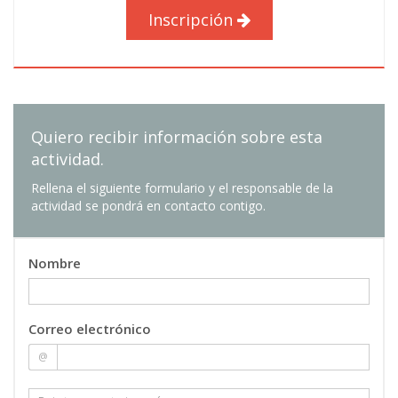
Inscripción
El artículo: uso del apóstrofo, las contracciones;
el artículo neutro.
Demostrativos. posesivos numerales e
indefinidos.
e) Morfología verbal.
- Las conjugaciones de los verbos regulares.
Quiero recibir información sobre esta
- Principales verbos irregulares.
actividad.
- Verbos auxiliares.
Rellena el siguiente formulario y el responsable de la
- Uso de las construcciones perifrásticas.
actividad se pondrá en contacto contigo.
1.4) Léxico y semántica:
Nombre
a) La formación del léxico: derivación y
composición.
b) Polisemia, sinonimia y antonimia.
Correo electrónico
c) Las locuciones y las frases hechas más
@
usuales.
d) Las formas correctas de los barbarismos más