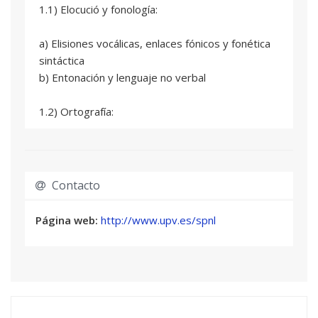
1.1) Elocució y fonología:
a) Elisiones vocálicas, enlaces fónicos y fonética
sintáctica
b) Entonación y lenguaje no verbal
1.2) Ortografía:
a) Dígrafos y separación de sílabas.
b) Vocalismo.
c) La acentuación y la diéresis.
Contacto
d) La apostrofación.
e) El uso del guion.
Página web:
http://www.upv.es/spnl
f) Consonantismo.
1.3) Morfología y sintaxis:
a) El sustantivo y la adjetivo.
b) Los determinantes: