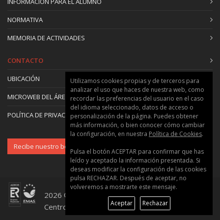
INFORMACIÓN PARA EL ALUMNO
NORMATIVA
MEMORIA DE ACTIVIDADES
CONTACTO
UBICACIÓN
Utilizamos cookies propias y de terceros para
analizar el uso que haces de nuestra web, como
MICROWEB DEL ÁREA
recordar las preferencias del usuario en el caso
del idioma seleccionado, datos de acceso o
POLÍTICA DE PRIVACIDAD Y COOKIES
personalización de la página. Puedes obtener
más información, o bien conocer cómo cambiar
la configuración, en nuestra
Política de Cookies
.
Recibe nuestro boletín
Pulsa el botón ACEPTAR para confirmar que has
leído y aceptado la información presentada. Si
deseas modificar la configuración de las cookies
pulsa RECHAZAR. Después de aceptar, no
volveremos a mostrarte este mensaje.
2026 © Universitat Politècnica de València ::
Aceptar
Rechazar
Centro de Formación Permanente