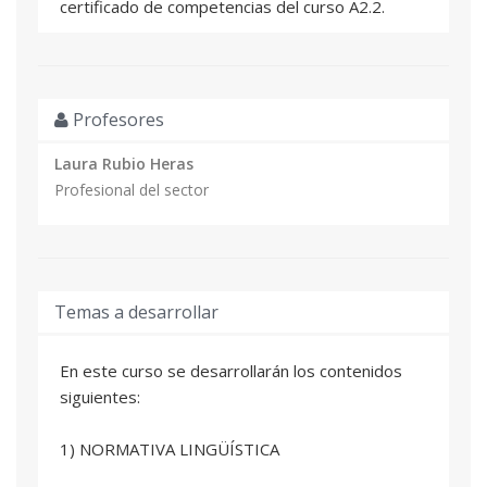
certificado de competencias del curso A2.2.
Hay que rellenar correctamente las preguntas
sobre el certificado de conocimientos de
valenciano. Si no lo hacéis, la inscripción no es
Profesores
válida. Hay que subir el certificado en el proceso
de matrícula.
Laura Rubio Heras
Profesional del sector
Temas a desarrollar
En este curso se desarrollarán los contenidos
siguientes:
1) NORMATIVA LINGÜÍSTICA