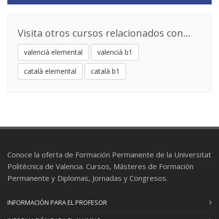
suficientes que permiten al oyente percibir el
valor expresivo que pide cada texto.
Visita otros cursos relacionados con...
4) SOCIOLINGÜÍSTICA:
valencià elemental
valencià b1
a) Variedades de la lengua.
català elemental
català b1
b) Variedades geográficas.
Conoce la oferta de Formación Permanente de la Universitat
Politècnica de Valencia. Cursos, Másteres de Formación
Permanente y Diplomas, Jornadas y Congresos.
INFORMACIÓN PARA EL PROFESOR