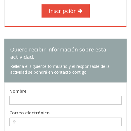
(PDI), sobre l'atenció al públic en el lloc de treball
Inscripción
(PAS), i sobre els estudis universitaris
(estudiants).
4) SOCIOLINGÜÍSTICA:
Història de la llengua des del s. XVI: crisis I
represes.
Quiero recibir información sobre esta
actividad.
Rellena el siguiente formulario y el responsable de la
actividad se pondrá en contacto contigo.
Nombre
Correo electrónico
@