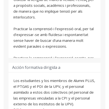
a propòsits socials, acadèmics i professionals,
de manera que no implique tensió per als
interlocutors.
Practicar la comprensió i l’expressió oral, per tal
d’expressar-se amb fluïdesa i espontaneïtat
sense haver de buscar d’una manera molt
evident paraules o expressions.
Practicar la comprensió i l’expressió escrita, per
tal de produir textos clars, ben estructurats i
Acción formativa dirigida a
detallats sobre temes complexos, i demostra un
ús controlat d’estructures organitzatives,
Los estudiantes y los miembros de Alumni PLUS,
connectors i mecanismes de cohesió.
el PTGAS y el PDI de la UPV, y el personal
asimilado a estos dos colectivos (el personal de
Afavorir l’increment de l’ús del valencià en
las empresas vinculadas a la CPI y el personal
l’activitat quotidiana de l’alumnat dins la UPV,
externo de los institutos de la UPV).
tant en l’àmbit oral com en l’àmbit escrit.