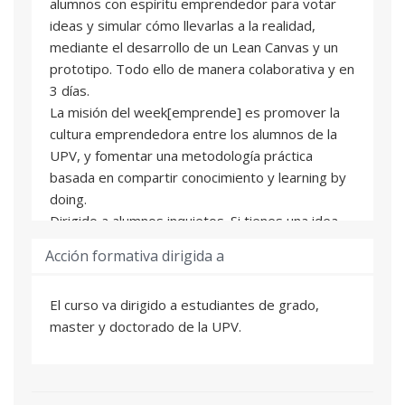
alumnos con espíritu emprendedor para votar
ideas y simular cómo llevarlas a la realidad,
mediante el desarrollo de un Lean Canvas y un
prototipo. Todo ello de manera colaborativa y en
3 días.
La misión del week[emprende] es promover la
cultura emprendedora entre los alumnos de la
UPV, y fomentar una metodología práctica
basada en compartir conocimiento y learning by
doing.
Dirigido a alumnos inquietos. Si tienes una idea,
consigue que sea la más votada y encuentra a
Acción formativa dirigida a
tus socios. Si no tienes una idea, forma parte de
un equipo y aporta tus conocimientos y ganas de
El curso va dirigido a estudiantes de grado,
trabajar.
master y doctorado de la UPV.
Las mejores ideas que salgan en el
week[emprende] pasarán a formar parte del
campus[emprende].