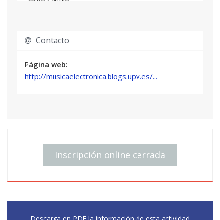
Jorge Sastre
4) Estreno de la obra ganadora del curso
anterior con el ensemble del Director Maestro
Francisco Valero García
Contacto
5) Encuentro con los músicos del ensemble
acerca de detalles de las obras escritas en el
Página web:
curso actual.
http://musicaelectronica.blogs.upv.es/...
Web curso
https://musicaelectronica.blogs.upv.es/category/Balada/
Web Maestro Balada
https://www.andrew.cmu.edu/user/balada/index.htm
Inscripción online cerrada
Descarga en PDF la información de esta actividad