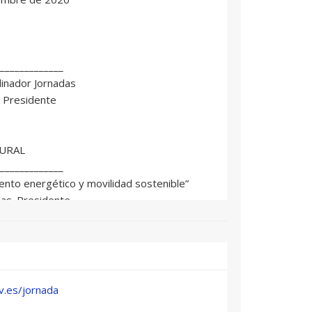
_____________
dinador Jornadas
 Presidente
GURAL
_____________
nto energético y movilidad sostenible”
s. Presidente
_____________
v.es/jornada
a Pellicer. CEO