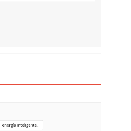
 Director General
 Castro. Sales director
rge González. Director Comercial y de
Product Solution Manager
_____________
, clave en la EERR”
ier Tomás. Director Universidad
_____________
ica”
EGAL D. Carlos Mínguez. Partner
qués. Director of Technology and
energía inteligente...