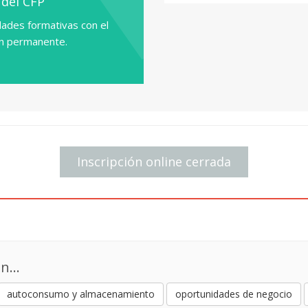
 del CFP
JONSOK D. José Rodríguez.
FRONIUS D. Sergio López de
ades formativas con el
GESTERNOVA ENERGIA D. Jo
ón permanente.
Marketing
HUAWEI D. Pablo Sánchez. 
10:20 CONFERENCIA
___________________________
“Almacenamiento energético
POWER ELECTRONICS D. Jav
Inscripción online cerrada
Corporativa
10:40 MESA REDONDA 2
___________________________
“Movilidad sostenible eléctr
n...
Modera: ANDERSEN TAX & L
GRUPO ETRA D. Antonio Mar
autoconsumo y almacenamiento
oportunidades de negocio
Innovation