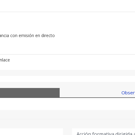
tancia con emisión en directo
nlace
Observ
Acción formativa dirigida 