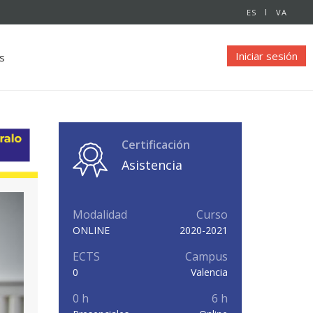
ES
VA
Iniciar sesión
s
Certificación
Asistencia
Modalidad
Curso
ONLINE
2020-2021
ECTS
Campus
0
Valencia
0 h
6 h