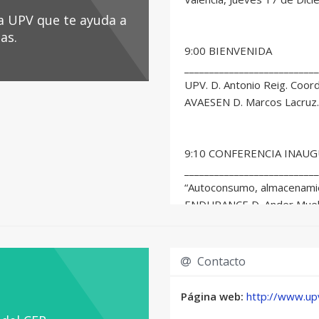
la UPV que te ayuda a
as.
9:00 BIENVENIDA
___________________________
UPV. D. Antonio Reig. Coor
AVAESEN D. Marcos Lacruz.
9:10 CONFERENCIA INAU
___________________________
“Autoconsumo, almacenamie
ENDURANCE D. Ander Muela
9:30 MESA REDONDA 1
Contacto
___________________________
“Autoconsumo”
Página web:
http://www.up
Modera: BET SOLAR D. Borj