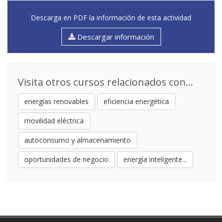
“Almacenamiento energético”
Modera: AEPIBAL. D. Eugenio Domínguez.
Descarga en PDF la información de esta actividad
Vicepresidente
HYBRID ENERGY STORAGE SOLUTIONS. D.
Descargar información
Xavier Benavides. Deputy CTO
INGETEAM. D. Vicente Aguilar. Director de
Preventa
Visita otros cursos relacionados con...
BET SOLAR. D. Borja Pellicer. CEO
FRONIUS. D. Sergio López de Castro. National
energías renovables
eficiencia energética
Sales Director
movilidad eléctrica
autoconsumo y almacenamiento
11:10 PAUSA
oportunidades de negocio
energía inteligente...
11:40 CONFERENCIA
“Renovables contra Renovables”