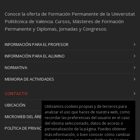
ENDURANCE. D. Ander Muelas. Presidente
Conoce la oferta de Formación Permanente de la Universitat
Politècnica de Valencia. Cursos, Másteres de Formación
12:00 CONFERENCIA
Permanente y Diplomas, Jornadas y Congresos.
“Descarbonización de la industria intensiva en
INFORMACIÓN PARA EL PROFESOR
energía”
BP. D. Pablo Matas. Director Global Programa de
INFORMACIÓN PARA EL ALUMNO
Sostenibilidad de Refino
NORMATIVA
MEMORIA DE ACTIVIDADES
12:20 MESA REDONDA 3
CONTACTO
“Autoconsumo y almacenamiento: solución al
UBICACIÓN
Utilizamos cookies propias y de terceros para
balance de la red”
analizar el uso que haces de nuestra web, como
Modera: BAYWARE. D. Sergio Poyatos. Project
MICROWEB DEL ÁREA
recordar las preferencias del usuario en el caso
Manager
del idioma seleccionado, datos de acceso o
POLÍTICA DE PRIVACIDAD Y COOKIES
personalización de la página. Puedes obtener
NEDGIA. D. Francisco Torres. Director Área
más información, o bien conocer cómo cambiar
Gases Renovables