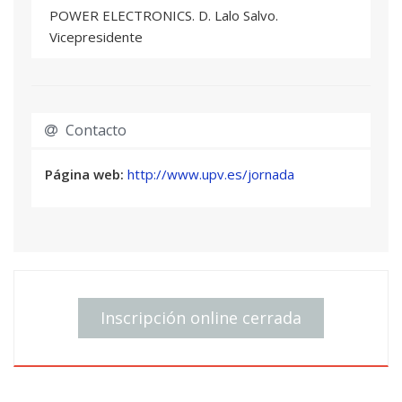
POWER ELECTRONICS. D. Lalo Salvo.
Vicepresidente
9:30 MESA REDONDA 1
Contacto
“Objetivo PNIEC 2030”
Modera:STATKRAFT. Dña. Erica Morales. Head of
Página web:
http://www.upv.es/jornada
Project Sustainability Iberia
ANDERSEN. D. Carlos Mínguez. Partner
VALFORTEC. D. Fidel Roig. CEO
IBOX ENERGY. D. Joaquín Monfort. Consejero
AXPO IBERIA. D. David Fernández. Renewable
Energy Project Management
Inscripción online cerrada
10:20 MESA REDONDA 2