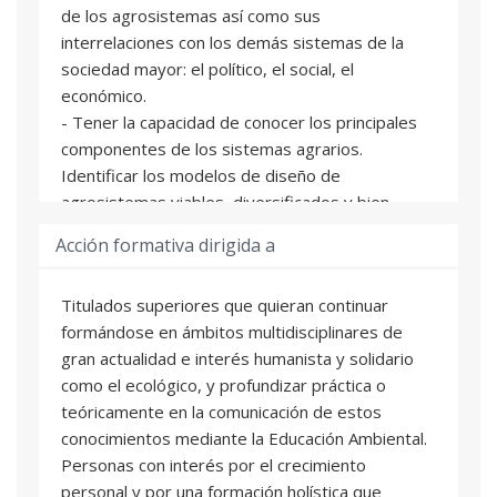
de los agrosistemas así como sus
interrelaciones con los demás sistemas de la
sociedad mayor: el político, el social, el
económico.
- Tener la capacidad de conocer los principales
componentes de los sistemas agrarios.
Identificar los modelos de diseño de
agrosistemas viables, diversificados y bien
estructurados, capaces de mantener un
Acción formativa dirigida a
rendimiento productivo en el tiempo sin
hipotecar los recursos, naturales y culturales.
Titulados superiores que quieran continuar
- Conocer la capacidad del análisis
formándose en ámbitos multidisciplinares de
transdisciplinar en la valoración de la
gran actualidad e interés humanista y solidario
sostenibilidad del desarrollo rural. Lo político, lo
como el ecológico, y profundizar práctica o
social, lo económico y lo cultural.
teóricamente en la comunicación de estos
- Valorar el papel de las organizaciones que
conocimientos mediante la Educación Ambiental.
conforman el IPC (Panel Intergubernamental
Personas con interés por el crecimiento
para la Soberanía Alimentaria), que van más allá
personal y por una formación holística que
de la agricultura y recogen organizaciones de