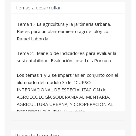
Temas a desarrollar
- Trabajo y estudio autónomo. El modelo del
docente como investigador en el aula centra la
actividad del
Tema 1.- La agricultura y la jardinería Urbana.
estudiante en formulación de preguntas
Bases para un planteamiento agroecológico.
relevantes, búsqueda de información, análisis,
Rafael Laborda
elaboración y posterior
comunicación.
Tema 2.- Manejo de Indicadores para evaluar la
sustentabilidad. Evaluación. Jose Luis Porcuna
Los temas 1 y 2 se impartirán en conjunto con el
alumnado del módulo 3 del "CURSO
INTERNACIONAL DE ESPECIALIZACION de
AGROECOLOGíA SOBERANÍA ALIMENTARIA,
AGRICULTURA URBANA, Y COOPERACIÓN AL
DESARROLLO RURAL. Una visión
multidimensional, transdisciplinar y multicultural"
siendo el tema que imparte el profesor Rafel
Laborda la columna vertebral de este tercer
Proyecto formativo