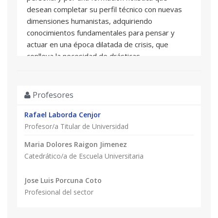
desean completar su perfil técnico con nuevas
recolectores, pescadores, etc... La soberanía
dimensiones humanistas, adquiriendo
alimentaría constituye en sí misma un importante
conocimientos fundamentales para pensar y
eje de desarrollo para aplicar en las políticas
actuar en una época dilatada de crisis, que
internacionales, y como estrategia de muchas
conlleva la necesidad de drásticas
instituciones implicadas en el desarrollo rural y la
reformulaciones en la manera de entender el
cooperación internacional.
mundo y nuestro lugar en él.
- Identificar las principales causas de deterioro
de los alimentos. Conocer la importancia de la
Profesores
conservación y manipulación de los alimentos.
Rafael Laborda Cenjor
Relaciones entre salud y calidad de los
Profesor/a Titular de Universidad
alimentos.
Maria Dolores Raigon Jimenez
Catedrático/a de Escuela Universitaria
Jose Luis Porcuna Coto
Profesional del sector