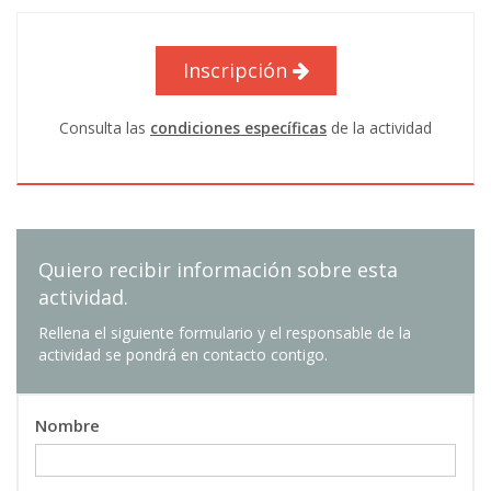
n. tener conocimientos básicos sobre los
principios de valoración para el tipo de
productos de inversión y financiación ofrecidos o
Inscripción
recomendados a los clientes;
ñ. conocer los fundamentos de la gestión de
Consulta las
condiciones específicas
de la actividad
carteras, incluidas las implicaciones de la
diversificación relativa a las alternativas de
inversión individuales o colectivas.
Quiero recibir información sobre esta
actividad.
Rellena el siguiente formulario y el responsable de la
actividad se pondrá en contacto contigo.
Nombre