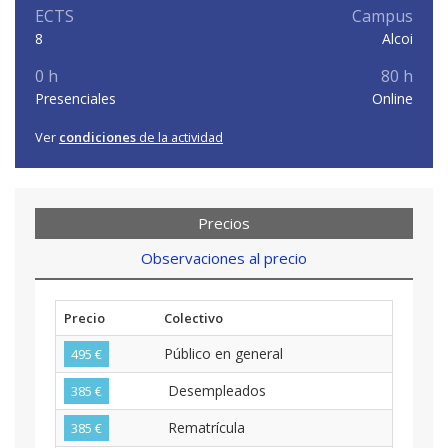
ECTS
Campus
8
Alcoi
0 h
80 h
Presenciales
Online
Ver
condiciones
de la actividad
Precios
Observaciones al precio
Precio
Colectivo
Público en general
495 €
Desempleados
385 €
Rematrícula
385 €