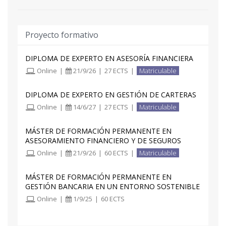
productos de inversión respecto a los que se
proporciona información.
Proyecto formativo
DIPLOMA DE EXPERTO EN ASESORÍA FINANCIERA
Online
|
21/9/26
|
27 ECTS
|
Matriculable
DIPLOMA DE EXPERTO EN GESTIÓN DE CARTERAS
Online
|
14/6/27
|
27 ECTS
|
Matriculable
MÁSTER DE FORMACIÓN PERMANENTE EN
ASESORAMIENTO FINANCIERO Y DE SEGUROS
Online
|
21/9/26
|
60 ECTS
|
Matriculable
MÁSTER DE FORMACIÓN PERMANENTE EN
GESTIÓN BANCARIA EN UN ENTORNO SOSTENIBLE
Online
|
1/9/25
|
60 ECTS