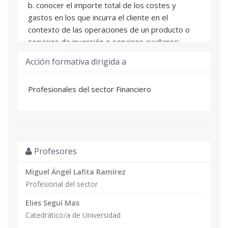
b. conocer el importe total de los costes y
gastos en los que incurra el cliente en el
contexto de las operaciones de un producto o
servicios de inversión o servicios auxiliares;
c. conocer las características y alcance de los
Acción formativa dirigida a
servicios de inversión o servicios auxiliares;
d. conocer el funcionamiento de los mercados
Profesionales del sector Financiero
financieros y cómo afectan al valor y fijación de
precios de los productos de inversión sobre los
que proporcionan información a los clientes;
e. conocer el efecto de las cifras económicas y
acontecimientos nacionales, regionales y
Profesores
globales en los mercados financieros y en el
valor de los productos de inversión sobre los
Miguel Ángel Lafita Ramírez
que proporcionan información a los clientes;
Profesional del sector
f. conocer la diferencia entre escenarios de
rendimientos pasados y rendimientos futuros,
Elies Seguí Mas
así como las limitaciones de los pronósticos de
Catedrático/a de Universidad
previsión;