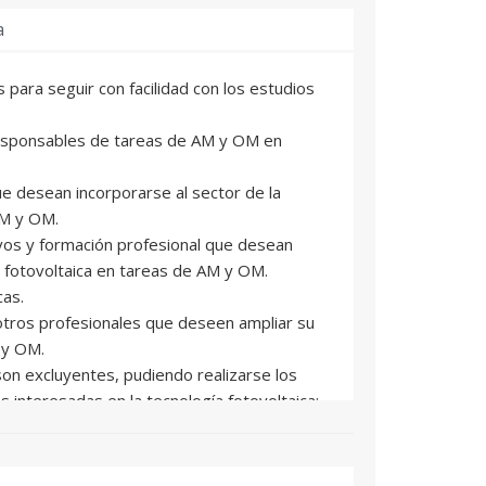
a
para seguir con facilidad con los estudios
 responsables de tareas de AM y OM en
que desean incorporarse al sector de la
AM y OM.
ivos y formación profesional que desean
a fotovoltaica en tareas de AM y OM.
cas.
 otros profesionales que deseen ampliar su
 y OM.
son excluyentes, pudiendo realizarse los
 interesadas en la tecnología fotovoltaica:
nciados en economía y derecho, asesores
poseer una instalación fotovoltaica, etc.
idos del curso “ASSET MANAGEMENT Y OM EN