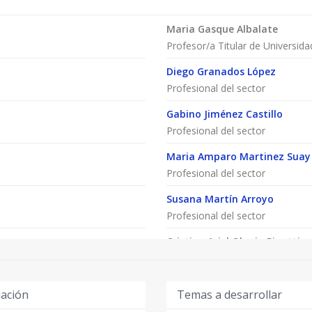
SISTEMAS FOTOVOLTAICOS”
ALUMNOS de titulaciones un
Maria Gasque Albalate
tengan relación con la EN
Profesor/a Titular de Universida
MEDIOAMBIENTAL.
Diego Granados López
Profesional del sector
Gabino Jiménez Castillo
Profesional del sector
Maria Amparo Martinez Suay
Profesional del sector
Susana Martín Arroyo
Profesional del sector
Cristian Ariel Olguin Pinatti
Profesor/a Permanente Laboral
Cristian Terrados López
uación
Temas a desarrollar
Profesional del sector