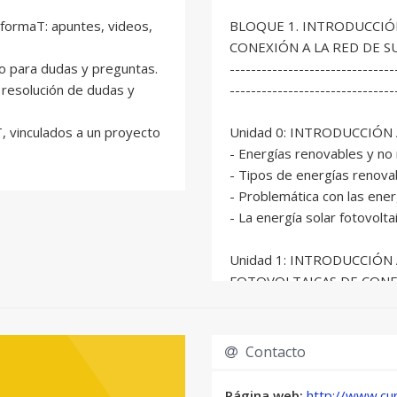
iformaT: apuntes, videos,
BLOQUE 1. INTRODUCCIÓ
CONEXIÓN A LA RED DE 
to para dudas y preguntas.
-------------------------------
resolución de dudas y
-------------------------------
, vinculados a un proyecto
Unidad 0: INTRODUCCIÓN
- Energías renovables y no
- Tipos de energías renova
- Problemática con las ene
- La energía solar fotovolta
Unidad 1: INTRODUCCIÓN
FOTOVOLTAICAS DE CONE
ELÉCTRICO
Unidad 2: CÉLULAS Y MÓ
Contacto
2.1 Introducción.
2.2 Célula solar fotovoltaica
Página web:
http://www.cur