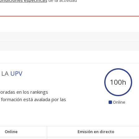
ondiciones específicas
de la actividad
 LA
UPV
100
h
oradas en los rankings
 formación está avalada por las
Online
Online
Emisión en directo