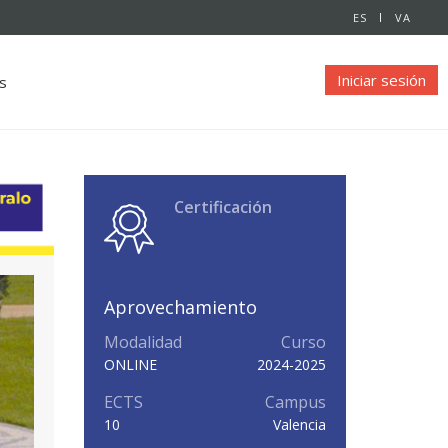
ES
VA
Iniciar sesión
s
Certificación
Aprovechamiento
Modalidad
Curso
ONLINE
2024-2025
ECTS
Campus
10
Valencia