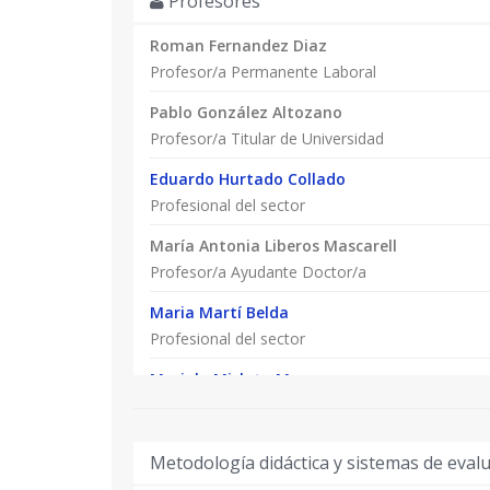
Profesores
Roman Fernandez Diaz
Profesor/a Permanente Laboral
Pablo González Altozano
Profesor/a Titular de Universidad
Eduardo Hurtado Collado
Profesional del sector
María Antonia Liberos Mascarell
Profesor/a Ayudante Doctor/a
Maria Martí Belda
Profesional del sector
Mariola Mislata Moya
Profesional del sector
Salvador Seguí Chilet
Metodología didáctica y sistemas de eval
Profesor/a Titular de Universidad