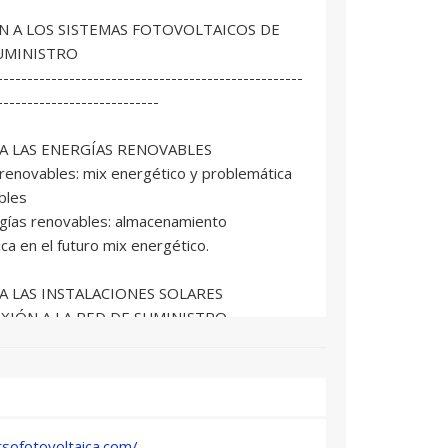
N A LOS SISTEMAS FOTOVOLTAICOS DE
SUMINISTRO
---------------------------------------------------
---------------------------
 A LAS ENERGÍAS RENOVABLES
 renovables: mix energético y problemática
bles
rgías renovables: almacenamiento
ica en el futuro mix energético.
 A LAS INSTALACIONES SOLARES
XIÓN A LA RED DE SUMINISTRO
DULOS FOTOVOLTAICOS.
sofotovoltaica.com/