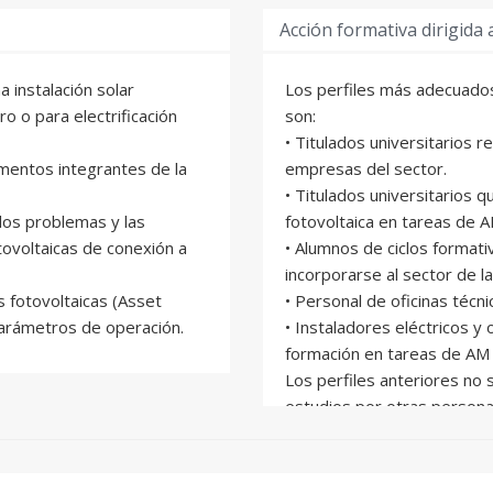
Acción formativa dirigida 
 instalación solar
Los perfiles más adecuados 
ro o para electrificación
son:
• Titulados universitarios
ementos integrantes de la
empresas del sector.
• Titulados universitarios 
los problemas y las
fotovoltaica en tareas de 
ovoltaicas de conexión a
• Alumnos de ciclos format
incorporarse al sector de l
s fotovoltaicas (Asset
• Personal de oficinas técni
arámetros de operación.
• Instaladores eléctricos y
formación en tareas de AM
Los perfiles anteriores no 
estudios por otras personas
gestores económicos, lice
financieros, interesados en 
Por la duración y conten