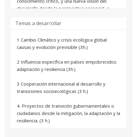
conocimiento crítico, y una nueva visión del
desarrollo desde la perspectiva ecosocial, a
través de debates y estudios de caso.
Temas a desarrollar
Se emplearán técnicas participativas, que animen
a la reflexión en clase en la medida que la
1 Cambio Climático y crisis ecológica global:
normativa COVID nos lo permita.
causas y evolución previsible (3h.)
2 Influencia específica en países empobrecidos:
adaptación y resiliencia (3h.)
3 Cooperación internacional al desarrollo y
transiciones socioecológicas (3 h.)
4. Proyectos de transición gubernamentales o
ciudadanos desde la mitigación, la adaptación y la
resiliencia. (3 h.)
5. Casos reales de cooperación al desarrollo