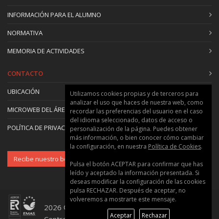
INFORMACIÓN PARA EL ALUMNO
NORMATIVA
MEMORIA DE ACTIVIDADES
CONTACTO
UBICACIÓN
Utilizamos cookies propias y de terceros para
analizar el uso que haces de nuestra web, como
MICROWEB DEL ÁREA
recordar las preferencias del usuario en el caso
del idioma seleccionado, datos de acceso o
POLÍTICA DE PRIVACIDAD Y COOKIES
personalización de la página. Puedes obtener
más información, o bien conocer cómo cambiar
la configuración, en nuestra
Política de Cookies
.
Recibe nuestro boletín
Pulsa el botón ACEPTAR para confirmar que has
leído y aceptado la información presentada. Si
deseas modificar la configuración de las cookies
pulsa RECHAZAR. Después de aceptar, no
volveremos a mostrarte este mensaje.
2026 © Universitat Politècnica de València ::
Aceptar
Rechazar
Centro de Formación Permanente