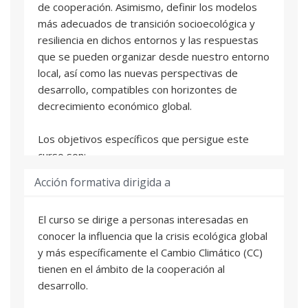
de cooperación. Asimismo, definir los modelos
más adecuados de transición socioecológica y
resiliencia en dichos entornos y las respuestas
que se pueden organizar desde nuestro entorno
local, así como las nuevas perspectivas de
desarrollo, compatibles con horizontes de
decrecimiento económico global.
Los objetivos específicos que persigue este
curso son:
Acción formativa dirigida a
- Reflexionar sobre las problemáticas globales
relacionadas con el CC y la crisis socioecológica
El curso se dirige a personas interesadas en
- Comprender la evolución de los cambios
conocer la influencia que la crisis ecológica global
globales en función de los estudios prospectivos
y más específicamente el Cambio Climático (CC)
(clima/energía/recursos)
tienen en el ámbito de la cooperación al
- Reflexionar sobre modelos y dinámicas de la
desarrollo.
cooperación ante los nuevos escenarios
climático/ecológicos