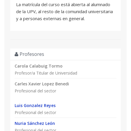
La matrícula del curso está abierta al alumnado
- Definir un nuevo modelo de desarrollo en
de la UPV, al resto de la comunidad universitaria
entornos de previsible decrecimiento, aplicable a
y a personas externas en general.
países empobrecidos
- Conocer los diferentes modelos de transición
ecosocial, resaltando las más adecuadas para los
entornos/objetivo de la cooperación
- Compartir la experiencia práctica desde una
Profesores
ONG de nuestro entorno local
- Relacionar la acción desde nuestro entorno
Carola Calabuig Tormo
cercano con sus efectos en terceros países
Profesor/a Titular de Universidad
Carles Xavier Lopez Benedi
Profesional del sector
Luis Gonzalez Reyes
Profesional del sector
Nuria Sánchez León
Profesional del sector