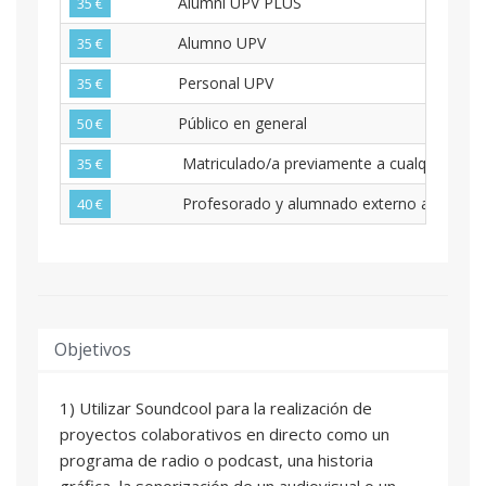
Alumni UPV PLUS
35 €
Alumno UPV
35 €
Personal UPV
35 €
Público en general
50 €
Matriculado/a previamente a cualquier cur
35 €
Profesorado y alumnado externo a UPV
40 €
Objetivos
1) Utilizar Soundcool para la realización de
proyectos colaborativos en directo como un
programa de radio o podcast, una historia
gráfica, la sonorización de un audiovisual o un