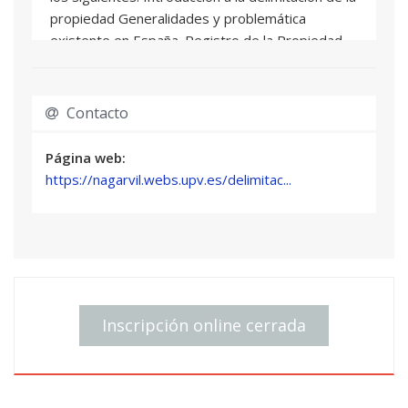
propiedad Generalidades y problemática
existente en España. Registro de la Propiedad.
Origen y funciones La publicidad registral
Principios hipotecarios El procedimiento registral
El procedimiento inmatriculador La inscripción y
Contacto
otros asientos. La base gráfica registral. El
geoportal. Efectos jurídicos de la identificación y
Página web:
descripción gráfica de las fincas registrales.
https://nagarvil.webs.upv.es/delimitac...
Principios del Catastro Inmobiliario español y
diferencias con catastros jurídicos europeos.
Recursos catastrales para técnicos.
Metodologías utilizadas en la realización de la
cartografía catastral. Limitaciones en el uso de la
cartografía catastral para la delimitación de la
Inscripción online cerrada
propiedad inmobiliaria. Precisiones y
desplazamientos. Procedimientos para modificar
la cartografía catastral. Función jurídica del
Catastro derivada de la ley 13/2015 Hipotecaria.