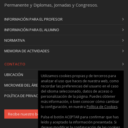
aérea y ortofoto. Proceso de ortorrectificación.
Permanente y Diplomas, Jornadas y Congresos.
Precisiones de las ortofotos del PNOA utilizadas
en el Catastro. Limitaciones del uso de las
INFORMACIÓN PARA EL PROFESOR
ortofotos en la delimitación de la propiedad.
INFORMACIÓN PARA EL ALUMNO
Desplazamiento de azoteas de construcciones
en las ortofotos del PNOA. Implicaciones.
NORMATIVA
Representación gráfica alternativa
MEMORIA DE ACTIVIDADES
georreferenciada. Validación gráfica catastral.
Informe de georreferenciación de
CONTACTO
construcciones. Fichero GML de parcela/finca y
de construcción. Tecnologías GNSS. Tecnologías
UBICACIÓN
Utilizamos cookies propias y de terceros para
DGNSS Seguridad jurídica preventiva en la
analizar el uso que haces de nuestra web, como
MICROWEB DEL ÁREA
delimitación de la propiedad inmobiliaria.
recordar las preferencias del usuario en el caso
del idioma seleccionado, datos de acceso o
Procedimientos coordinación Realidad física
POLÍTICA DE PRIVACIDAD Y COOKIES
personalización de la página. Puedes obtener
extrarregistral-Catastro-Registro de la
más información, o bien conocer cómo cambiar
Propiedad. El expediente del artículo 199 de la
la configuración, en nuestra
Política de Cookies
.
ley Hipotecaria. Deslinde Registral.
Recibe nuestro boletín
Pulsa el botón ACEPTAR para confirmar que has
Procedimiento, notificaciones y efectos jurídicos.
leído y aceptado la información presentada. Si
El expediente del artículo 200 de la ley
deseas modificar la configuración de las cookies