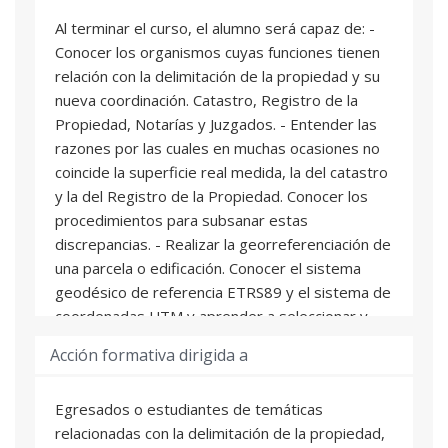
Al terminar el curso, el alumno será capaz de: -
Conocer los organismos cuyas funciones tienen
relación con la delimitación de la propiedad y su
nueva coordinación. Catastro, Registro de la
Propiedad, Notarías y Juzgados. - Entender las
razones por las cuales en muchas ocasiones no
coincide la superficie real medida, la del catastro
y la del Registro de la Propiedad. Conocer los
procedimientos para subsanar estas
discrepancias. - Realizar la georreferenciación de
una parcela o edificación. Conocer el sistema
geodésico de referencia ETRS89 y el sistema de
coordenadas UTM y aprender a seleccionar y
utilizar el instrumental topográfico adecuado
Acción formativa dirigida a
para cada caso. - Elaborar una representación
gráfica georreferenciada alternativa y validarla
Egresados o estudiantes de temáticas
en el sitio web del Catastro. Conocer las
relacionadas con la delimitación de la propiedad,
implicaciones de esta validación. - Conocer la