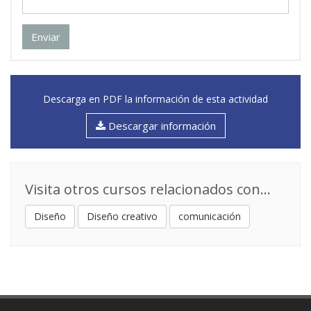
IMPRESIÓN Y ARTES FINALES
09
0,3 ECTS
Enviar
Enrique Bayo Monton
: Profesional del sector
Descarga en PDF la información de esta actividad
Descargar información
Visita otros cursos relacionados con...
Diseño
Diseño creativo
comunicación