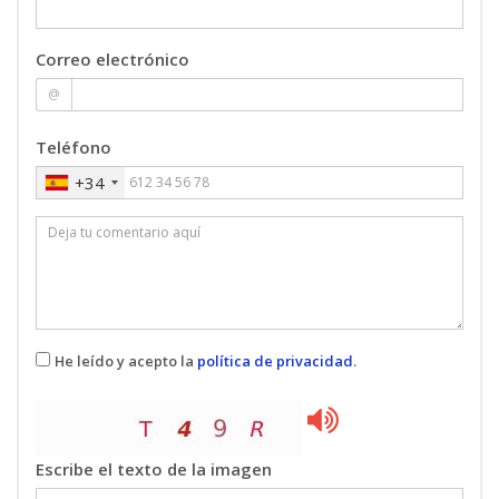
sector
Javier Tortosa Mateu
: Profesional del sector
Correo electrónico
Raul Vicent Claramunt
: Profesional del sector
@
ORIENTACIÓN LABORAL Y PORFOLIO
07
Teléfono
1,2 ECTS
Sabina Alcaraz González
: Profesor/a
+34
Asociado/a
RELACIONES CONTRACTUALES Y
08
LEGISLACIÓN
0,9 ECTS
Alexandre Devís Mainz
: Profesional del sector
Cristina Duran Costell
: Profesional del sector
He leído y acepto la
política de privacidad
.
César Martínez Burgos
: Profesional del
sector
Rosa Ana Monrós Martínez
: Profesional del
sector
Escribe el texto de la imagen