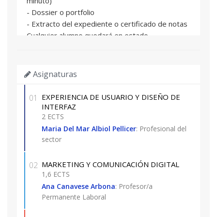
minuto)
- Dossier o portfolio
- Extracto del expediente o certificado de notas
Cualquier alumno quedará en estado
“preinscrito” hasta que la dirección del Diploma
haga la correspondiente selección entre todas
las solicitudes presentadas.
Asignaturas
IMPORTANTE: Para acceder a los estudios de
EXPERIENCIA DE USUARIO Y DISEÑO DE
01
Diploma de Especialización el alumnado deberá
INTERFAZ
estar en posesión de alguno de los siguientes
2 ECTS
títulos o acreditar experiencia profesional o
Maria Del Mar Albiol Pellicer
: Profesional del
sector
laboral:
1. Un título universitario oficial español.
2. Un título expedido por una institución de
MARKETING Y COMUNICACIÓN DIGITAL
02
1,6 ECTS
educación superior del Espacio Europeo de
Educación Superior, que otorgue acceso a
Ana Canavese Arbona
: Profesor/a
Permanente Laboral
enseñanzas oficiales de posgrado.
3. Un título conforme a sistemas educativos