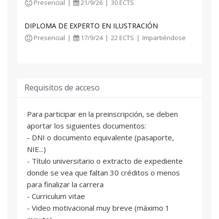
Presencial
|
21/9/26
|
30 ECTS
diseño gráfico con capacidad para
desenvolverse con soltura en formatos
DIPLOMA DE EXPERTO EN ILUSTRACIÓN
interactivos como webs, aplicaciones o
Presencial
|
17/9/24
|
22 ECTS
|
Impartiéndose
audiovisuales, ámbitos que se encuentran en
constante renovación tecnológica e investigación
de nuevos soportes.
Requisitos de acceso
Uno de los principales objetivos del Diploma de
Especialización en Diseño Creativo es intensificar
las vinculaciones y relaciones con el sector
Para participar en la preinscripción, se deben
empresarial que iniciamos en el año 2006 a
aportar los siguientes documentos:
través de las Cátedras de Empresa, así como la
- DNI o documento equivalente (pasaporte,
colaboración con empresas que participan en
NIE...)
este proyecto formativo de la Universitat
- Título universitario o extracto de expediente
Politècnica de València a través de las prácticas
donde se vea que faltan 30 créditos o menos
de empresa tramitadas por el Servicio Integrado
para finalizar la carrera
de Empleo (SIE) que suponen para el alumnado
- Curriculum vitae
un primer contacto con el ámbito profesional, así
- Video motivacional muy breve (máximo 1
como la oportunidad de redefinir su perfil.