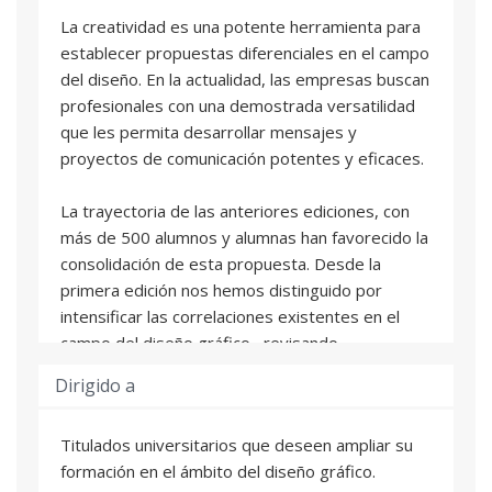
La creatividad es una potente herramienta para
establecer propuestas diferenciales en el campo
del diseño. En la actualidad, las empresas buscan
profesionales con una demostrada versatilidad
que les permita desarrollar mensajes y
proyectos de comunicación potentes y eficaces.
La trayectoria de las anteriores ediciones, con
más de 500 alumnos y alumnas han favorecido la
consolidación de esta propuesta. Desde la
primera edición nos hemos distinguido por
intensificar las correlaciones existentes en el
campo del diseño gráfico , revisando
constantemente y a la luz de los cambios que se
Dirigido a
producen en el ámbito profesional, nuestro
programa formativo. Esta capacidad de
Titulados universitarios que deseen ampliar su
innovación y actualización nos ha llevado a tener
formación en el ámbito del diseño gráfico.
unos excelentes resultados que nos gustaría