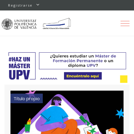
Registrarse
Toggle
navigation
Título propio