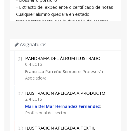
- Extracto del expediente o certificado de notas
Cualquier alumno quedará en estado
“preinscrito” hasta que la dirección del Master
haga la correspondiente selección entre todas
las solicitudes presentadas.
IMPORTANTE: Se requiere titulación
Asignaturas
universitaria. Excepcionalmente se puede
considerar por la Dirección el acceso a
PANORAMA DEL ÁLBUM ILUSTRADO
01
profesionales
0,4 ECTS
sin titulación universitaria que tengan una
Francisco Parreño Sempere
: Profesor/a
experiencia demostrada de más de tres años en
Asociado/a
un ámbito relacionado con el programa y
acrediten requisitos legales para cursar estudios
ILUSTRACION APLICADA A PRODUCTO
02
universitarios. Los alumnos matriculados en
2,4 ECTS
estas
Maria Del Mar Hernandez Fernandez
:
condiciones sólo podrán obtener un certificado
Profesional del sector
de Aprovechamiento por los estudios superados
pero no podrán optar a la obtención del Título
ILUSTRACION APLICADA A TEXTIL
03