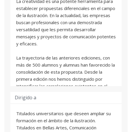
La creatividad es una potente herramienta para
establecer propuestas diferenciales en el campo
de la ilustración. En la actualidad, las empresas
buscan profesionales con una demostrada
versatilidad que les permita desarrollar
mensajes y proyectos de comunicación potentes
y eficaces.
La trayectoria de las anteriores ediciones, con
más de 500 alumnos y alumnas han favorecido la
consolidación de esta propuesta. Desde la
primera edición nos hemos distinguido por
intensificar las correlaciones existentes en el
campo de la ilustración, revisando
Dirigido a
constantemente y a la luz de los cambios que se
producen en el ámbito profesional, nuestro
Titulados universitarios que deseen ampliar su
programa formativo. Esta capacidad de
formación en el ámbito de la ilustración.
innovación y actualización nos ha llevado a tener
Titulados en Bellas Artes, Comunicación
unos excelentes resultados que nos gustaría