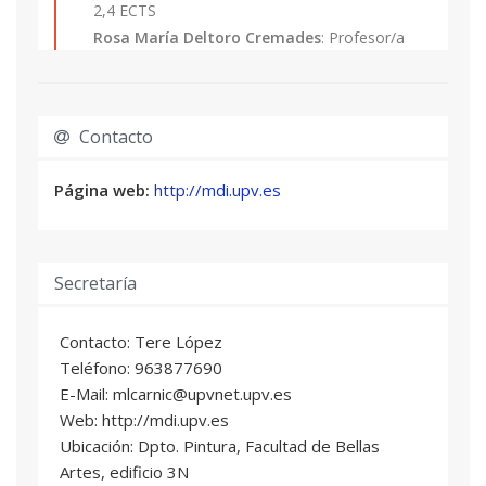
Propio de postgrado.
2,4 ECTS
Cualquier alumno quedará en estado
Rosa María Deltoro Cremades
: Profesor/a
“preinscrito” hasta que la dirección del Master
Asociado/a
haga la correspondiente selección entre todas
las solicitudes presentadas.
GUIÓN Y CÓMIC: LA NOVELA GRÁFICA
04
Contacto
3,2 ECTS
Miguel Angel Giner Bou
: Profesional del
Página web:
http://mdi.upv.es
sector
Álvaro Máximo Pons Moreno
: Profesional del
sector
Secretaría
ILUSTRACIÓN EXPERIMENTAL
05
1,6 ECTS
Contacto: Tere López
Juan Jose Oller García
: Profesional del sector
Teléfono: 963877690
E-Mail: mlcarnic@upvnet.upv.es
ILUSTRACIÓN EN PRENSA
06
Web: http://mdi.upv.es
2,4 ECTS
Ubicación: Dpto. Pintura, Facultad de Bellas
Sergio Membrillas Cortés
: Profesional del
Artes, edificio 3N
sector