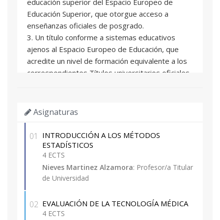
educación superior del Espacio Europeo de
Educación Superior, que otorgue acceso a
enseñanzas oficiales de posgrado.
3. Un título conforme a sistemas educativos
ajenos al Espacio Europeo de Educación, que
acredite un nivel de formación equivalente a los
correspondientes Títulos universitarios oficiales
españoles de grado, y que facultan en el país
expedidor del título para el acceso a enseñanzas
de postgrado.
Asignaturas
4. Un título de Diploma de grado propio
expedido por la Universitat Politècnica de
INTRODUCCIÓN A LOS MÉTODOS
01
València o por otras universidades con las que
ESTADÍSTICOS
exista mutuo reconocimiento de dicha titulación.
4 ECTS
5. Experiencia laboral o profesional con nivel
Nieves Martinez Alzamora
: Profesor/a Titular
de Universidad
competencial equivalente a la formación
académica universitaria.
Excepcionalmente se admitirán con la
EVALUACIÓN DE LA TECNOLOGÍA MÉDICA
02
4 ECTS
consideración de matrícula provisional,