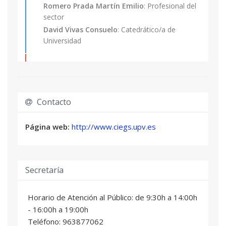
estudiantes de las titulaciones de grado que
Romero Prada Martín Emilio
: Profesional del
sector
tengan pendiente superar como máximo 30
David Vivas Consuelo
: Catedrático/a de
ECTS (incluido el Proyecto Final de Carrera, no
Universidad
pudiendo optar a la expedición de su Título
Propio hasta la obtención de la titulación
correspondiente.
EPIDEMIOLOGÍA Y PLANIFICACIÓN
03
SANITARIA
4 ECTS
Fernando Gomez Pajares
: Profesional del
Contacto
sector
Antonio Ruiz Hontangas
: Profesional del
Página web:
http://www.ciegs.upv.es
sector
ÉTICA, DERECHO Y SALUD
04
Secretaría
4 ECTS
Juan Carlos Siurana Aparisi
: Profesional del
sector
Horario de Atención al Público: de 9:30h a 14:00h
David Vivas Consuelo
: Catedrático/a de
- 16:00h a 19:00h
Universidad
Teléfono: 963877062