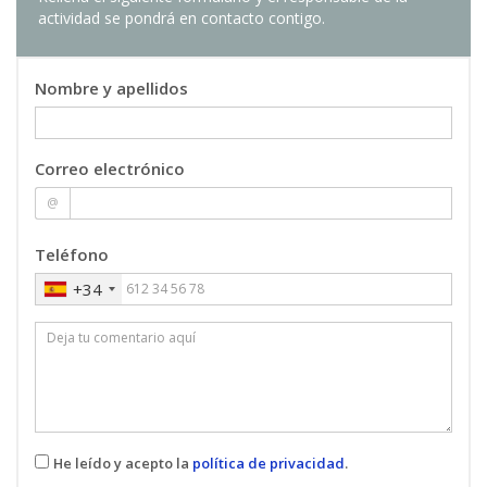
actividad se pondrá en contacto contigo.
del sector
Vicente Traver Salcedo
: Catedrático/a de
Universidad
Nombre y apellidos
TRABAJO FINAL DE DIPLOMA DE
08
ESPECIALIZACIÓN EN GESTIÓN SANITARIA
Correo electrónico
3 ECTS
@
Teléfono
+34
He leído y acepto la
política de privacidad
.