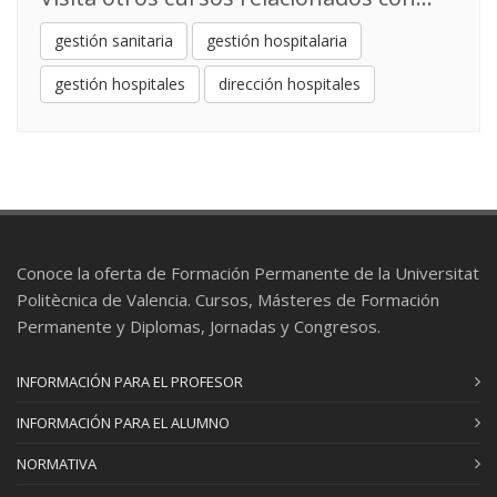
ECONOMÍA DE LA SALUD
13
gestión sanitaria
gestión hospitalaria
4 ECTS
Francisco Reyes Santias
: Profesional del
gestión hospitales
dirección hospitales
sector
GESTIÓN FINANCIERA Y ANÁLISIS DE
14
INVERSIÓN
4 ECTS
Isabel Barrachina Martínez
: Profesor/a
Titular de Universidad
Conoce la oferta de Formación Permanente de la Universitat
Silvia Gonzalez De Julian
: Profesor/a
Politècnica de Valencia. Cursos, Másteres de Formación
Permanente Laboral
Permanente y Diplomas, Jornadas y Congresos.
DIRECCIÓN ESTRATÉGICA Y MARKETING
15
INFORMACIÓN PARA EL PROFESOR
3 ECTS
Javier Leonardo González Rodríguez
:
INFORMACIÓN PARA EL ALUMNO
Profesional del sector
NORMATIVA
Juan Vicente Oltra Gutierrez
: Profesor/a
Titular de Universidad