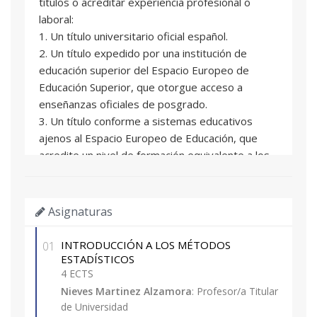
títulos o acreditar experiencia profesional o
laboral:
1. Un título universitario oficial español.
2. Un título expedido por una institución de
educación superior del Espacio Europeo de
Educación Superior, que otorgue acceso a
enseñanzas oficiales de posgrado.
3. Un título conforme a sistemas educativos
ajenos al Espacio Europeo de Educación, que
acredite un nivel de formación equivalente a los
correspondientes Títulos universitarios oficiales
españoles de grado, y que facultan en el país
expedidor del título para el acceso a enseñanzas
Asignaturas
de postgrado.
4. Un título de Diploma de grado propio
INTRODUCCIÓN A LOS MÉTODOS
01
expedido por la Universitat Politècnica de
ESTADÍSTICOS
València o por otras universidades con las que
4 ECTS
exista mutuo reconocimiento de dicha titulación.
Nieves Martinez Alzamora
: Profesor/a Titular
de Universidad
5. Experiencia laboral o profesional con nivel