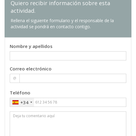
Quiero recibir información sobre esta
GESTIÓN DE RECURSOS HUMANOS
07
4 ECTS
actividad.
Vicente Diez Valdes
: Profesor/a Asociado/a
Rellena el siguiente formulario y el responsable de la
actividad se pondrá en contacto contigo.
GESTIÓN DE LA CALIDAD
08
4 ECTS
Nombre y apellidos
Isabel Barrachina Martínez
: Profesor/a
Titular de Universidad
Fernando Javier Simarro Mir
: Profesional del
sector
Correo electrónico
David Vivas Consuelo
: Catedrático/a de
@
Universidad
Teléfono
TESINA FINAL DE MÁSTER
09
+34
6 ECTS
BIG DATA ANALYTICS Y MACHINE
10
LEARNING APLICADA A SERVICIOS DE
SALUD