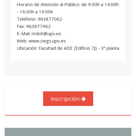
sector
Horario de Atención al Público: de 9:30h a 14:00h
David Vivas Consuelo
: Catedrático/a de
- 16:00h a 19:00h
Universidad
Teléfono: 963877062
Fax: 963877962
INNOVACIÓN EN LA GESTIÓN Y
05
E-Mail: mdoh@upv.es
ORGANIZACIÓN DE HOSPITALES
Web: www.ciegs.upv.es
4 ECTS
Ubicación: Facultad de ADE (Edificio 7J) - 3ª planta
Fernando Javier Simarro Mir
: Profesional del
sector
David Vivas Consuelo
: Catedrático/a de
Universidad
ANÁLISIS DE COSTES Y CONTROL INTERNO
06
4 ECTS
Inscripción
Isabel Barrachina Martínez
: Profesor/a
Titular de Universidad
Silvia Gonzalez De Julian
: Profesor/a
Permanente Laboral