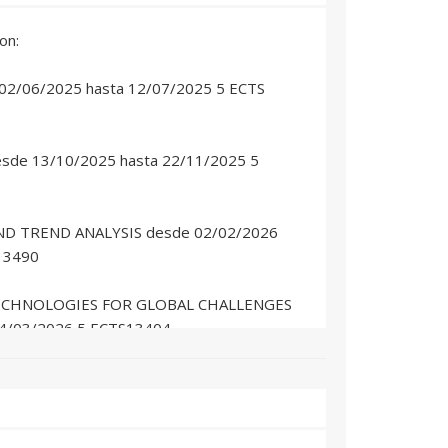
on:
2/06/2025 hasta 12/07/2025 5 ECTS
ón
de 13/10/2025 hasta 22/11/2025 5
D TREND ANALYSIS desde 02/02/2026
13490
CHNOLOGIES FOR GLOBAL CHALLENGES
14/03/2026 5 ECTS13404
d
 por defecto en SOFT SKILLS II desde
d
026 10 ECTS 13639 que se convalidará por