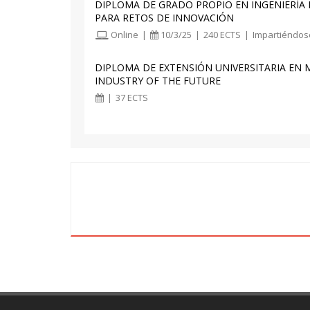
DIPLOMA DE GRADO PROPIO EN INGENIERÍA 
Aída Maria Sáez Más
PARA RETOS DE INNOVACIÓN
Profesor/a Ayudante Doctor/a
Online
|
10/3/25
|
240 ECTS
|
Impartiéndos
Alejandro Vignoni
Profesor/a Titular de Universidad
DIPLOMA DE EXTENSIÓN UNIVERSITARIA EN
INDUSTRY OF THE FUTURE
|
37 ECTS