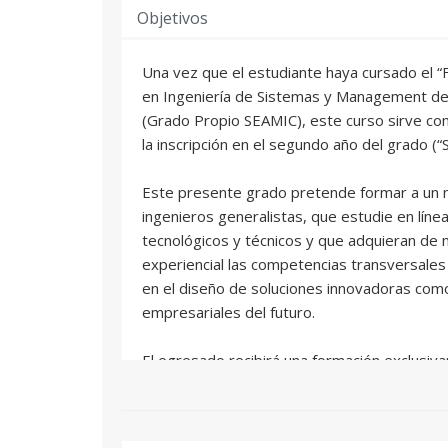
Objetivos
Una vez que el estudiante haya cursado el “F
en Ingeniería de Sistemas y Management de
(Grado Propio SEAMIC), este curso sirve co
la inscripción en el segundo año del grado (“
Este presente grado pretende formar a un n
ingenieros generalistas, que estudie en líne
tecnológicos y técnicos y que adquieran de 
experiencial las competencias transversales
en el diseño de soluciones innovadoras com
empresariales del futuro.
El egresado recibirá una formación exclusiv
sensible a la innovación disruptiva, diferencia
para el intra-emprendimiento (corporate ven
empresas de base tecnológica, o una futura 