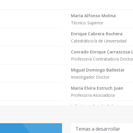
María Alfonso Molina
irá formación hibrida (tanto
Técnico Superior
las tecnologías
ará para poder colaborar en
Enrique Cabrera Rochera
oluciones de innovación.
Catedrático/a de Universidad
Conrado Enrique Carrascosa 
rá realizar prácticas
Profesor/a Contratado/a Docto
Miguel Domingo Ballester
s contenidos fomentarán la
Investigador Doctor
lación y de aprendizaje del
e egresado orientado a la
María Elvira Estruch Juan
e independiente en
Profesor/a Asociado/a
s, donde trabajar en equipos
Julio Juan García Sabater
ovadoras.
Profesor/a Titular de Universida
David Hervás Marín
Temas a desarrollar
Profesor/a Permanente Laboral