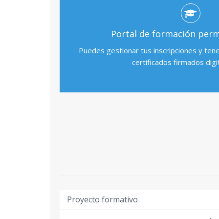
Arnau Igualde Saez
Técnico Superior
Portal de formación per
Alberto Lacort Burgos
Puedes gestionar tus inscripciones y ten
Técnico Superior de Investigación
certificados firmados digi
Julien Philippe Dominique Maheut
Profesor/a Titular de Universidad
Carla Martínez Climent
Profesor/a Ayudante Doctor/a
Álvaro Enrique Montero Reguera
Catedrático/a de Universidad
Cristina Padró Ferragut
Técnico Superior de Investigación
Rafael Royo Pastor
Proyecto formativo
Profesor/a Titular de Universidad