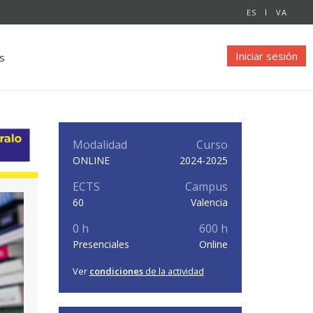
ES
VA
Iniciar sesión
s
Modalidad
Curso
ONLINE
2024-2025
ECTS
Campus
60
Valencia
0 h
600 h
Presenciales
Online
Ver
condiciones
de la actividad