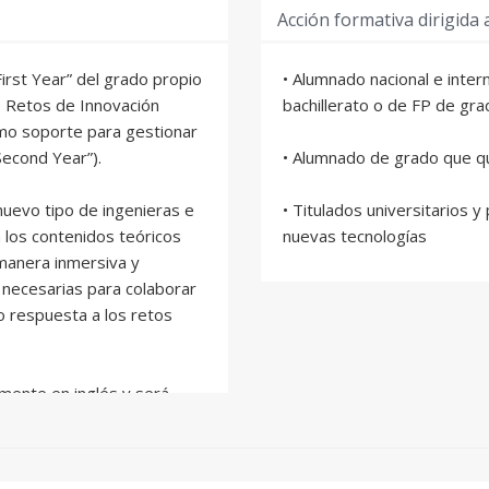
Acción formativa dirigida 
irst Year” del grado propio
• Alumnado nacional e inter
 Retos de Innovación
bachillerato o de FP de gra
mo soporte para gestionar
Second Year”).
• Alumnado de grado que qu
uevo tipo de ingenieras e
• Titulados universitarios 
a los contenidos teóricos
nuevas tecnologías
manera inmersiva y
 necesarias para colaborar
o respuesta a los retos
amente en inglés y será
l, no-lineal y sostenible
ture), la generación de
continuación de su