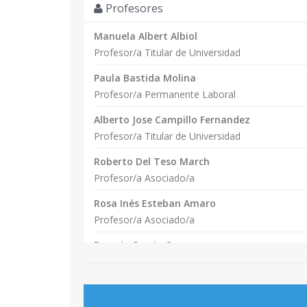
formación de posgrado.
Profesores
Manuela Albert Albiol
Durante este Second Year, el alumnado recib
Profesor/a Titular de Universidad
online como en presencial) y decidirá una de 
habilitadoras 4.0 en las cuales se especializ
Paula Bastida Molina
el diseño colaborativo y multidisciplinar de s
Profesor/a Permanente Laboral
Alberto Jose Campillo Fernandez
Durante este SECOND YEAR, el alumnado pod
Profesor/a Titular de Universidad
curriculares.
Roberto Del Teso March
Los métodos de enseñanza-aprendizaje y lo
Profesor/a Asociado/a
capacidad de auto-aprendizaje, de auto-regu
estudiantado para generar un nuevo perfil d
Rosa Inés Esteban Amaro
formación permanente de manera proactiva 
Profesor/a Asociado/a
entornos multidisciplinares y multiculturale
Beatriz Garcia Ortega
serán necesario para diseñar soluciones inn
Profesor/a Titular de Universidad
Jose Luis Hervas Oliver
Catedrático/a de Universidad