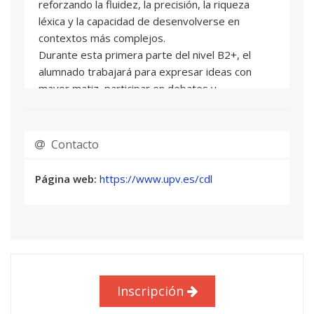
reforzando la fluidez, la precisión, la riqueza
léxica y la capacidad de desenvolverse en
contextos más complejos.
Durante esta primera parte del nivel B2+, el
alumnado trabajará para expresar ideas con
mayor matiz, participar en debates y
conversaciones más exigentes, comprender
textos auténticos o semiauténticos y producir
discursos orales y escritos mejor estructurados.
Contacto
Página web:
https://www.upv.es/cdl
Inscripción