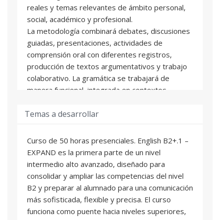
reales y temas relevantes de ámbito personal,
social, académico y profesional.
La metodología combinará debates, discusiones
guiadas, presentaciones, actividades de
comprensión oral con diferentes registros,
producción de textos argumentativos y trabajo
colaborativo. La gramática se trabajará de
manera funcional, integrada en contextos
comunicativos.
Temas a desarrollar
En la primera parte del curso English B2+.1 –
EXPAND no se realizará una prueba formal de
Curso de 50 horas presenciales. English B2+.1 –
examen final. La evaluación será continua y se
EXPAND es la primera parte de un nivel
valorarán la asistencia, la participación, la
intermedio alto avanzado, diseñado para
realización de tareas, el progreso observado y
consolidar y ampliar las competencias del nivel
los resultados obtenidos en actividades
B2 y preparar al alumnado para una comunicación
prácticas.
más sofisticada, flexible y precisa. El curso
funciona como puente hacia niveles superiores,