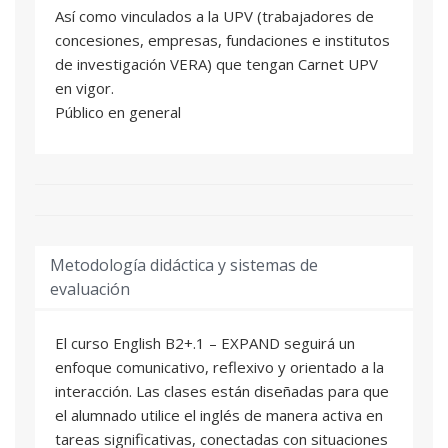
Así como vinculados a la UPV (trabajadores de
sus recursos lingüísticos, gane seguridad en
concesiones, empresas, fundaciones e institutos
contextos comunicativos auténticos y se
de investigación VERA) que tengan Carnet UPV
prepare progresivamente para desenvolverse
en vigor.
en niveles superiores con mayor precisión,
Público en general
fluidez y sofisticación.
Metodología didáctica y sistemas de
evaluación
El curso English B2+.1 – EXPAND seguirá un
enfoque comunicativo, reflexivo y orientado a la
interacción. Las clases están diseñadas para que
el alumnado utilice el inglés de manera activa en
tareas significativas, conectadas con situaciones