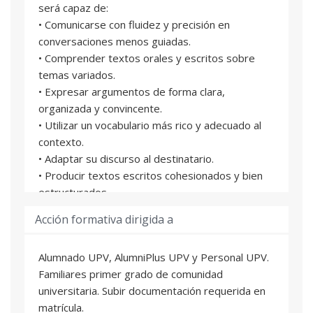
será capaz de:
• Comunicarse con fluidez y precisión en
conversaciones menos guiadas.
• Comprender textos orales y escritos sobre
temas variados.
• Expresar argumentos de forma clara,
organizada y convincente.
• Utilizar un vocabulario más rico y adecuado al
contexto.
• Adaptar su discurso al destinatario.
• Producir textos escritos cohesionados y bien
estructurados.
• Participar en debates y presentaciones.
Acción formativa dirigida a
• Utilizar estrategias comunicativas para
mantener la interacción.
Alumnado UPV, AlumniPlus UPV y Personal UPV.
• Continuar con la segunda parte del nivel B2+
Familiares primer grado de comunidad
con una base sólida para avanzar hacia niveles
universitaria. Subir documentación requerida en
superiores.
matrícula.
El objetivo principal es que el estudiante amplíe