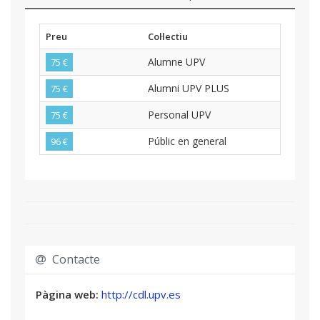
Preu
Col·lectiu
Alumne UPV
75 €
Alumni UPV PLUS
75 €
Personal UPV
75 €
Públic en general
96 €
Contacte
Pàgina web:
http://cdl.upv.es