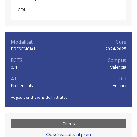
CDL
Modalitat
Curs
PRESENCIAL
2024-2025
ECTS
Campus
0,4
València
4 h
0 h
Presencials
En línia
Vegeu
condicions
de l'activitat
Preus
Observacions al preu