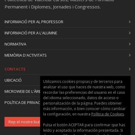
Permanent i Diplomes, Jornades i Congressos.
INFORMACIÓ PER AL PROFESSOR
INFORMACIÓ PER A L'ALUMNE
NORMATIVA
MEMÒRIA D'ACTIVITATS
CONTACTE
UBICACIÓ
Utilizamos cookies propias y de terceros para
analizar el uso que haces de nuestra web, como
MICROWEB DE L'ÀREA
recordar las preferencias del usuario en el caso
del idioma seleccionado, datos de acceso o
POLÍTICA DE PRIVACITAT I GALETES
personalización de la página. Puedes obtener
más información, o bien conocer cómo cambiar
la configuración, en nuestra
Política de Cookies
.
Rep el nostre butlletí
Pulsa el botón ACEPTAR para confirmar que has
leído y aceptado la información presentada. Si