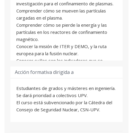
investigación para el confinamiento de plasmas.
Comprender cómo se mueven las partículas
cargadas en el plasma.
Comprender cómo se pierde la energía y las
partículas en los reactores de confinamiento
magnético.
Conocer la misión de ITER y DEMO, y la ruta
europea para la fusión nuclear.
Conocer cuáles son los indicadores que se
optimizan y consideran en el estudio de la
Acción formativa dirigida a
integración de reactores de fusión con plantas
de producción de potencia.
Estudiantes de grados y másteres en ingeniería.
Conocer cuáles son las incertidumbres en el
Se dará prioridad a colectivos UPV.
estudio de la integración de reactores de fusión
El curso está subvencionado por la Cátedra del
con plantas de producción de potencia.
Consejo de Seguridad Nuclear, CSN-UPV.
Comprender cuáles son las mejores opciones
para la integración de reactores de fusión y
plantas de producción de potencia.
Conocer la misión del Instituto Max Planck para la