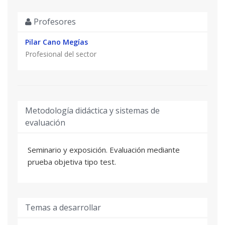
Física del Plasma y del tokamak ASDEX Upgrade.
Profesores
Comprender el funcionamiento de técnicas de
espectroscopia para medir temperatura y
Pilar Cano Megías
velocidad del plasma.
Profesional del sector
Conocer el estado del arte de técnicas de
espectroscopia.
Conocer las líneas de investigación en desarrollo
en fusión en España.
Metodología didáctica y sistemas de
evaluación
Seminario y exposición. Evaluación mediante
prueba objetiva tipo test.
Temas a desarrollar