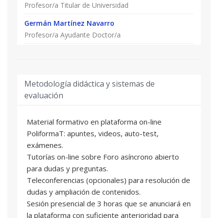
titulaciones universitarias o formación
Profesor/a Titular de Universidad
profesional que tengan relación con la ENERGÍA
Germán Martínez Navarro
y/o con la SOSTENIBILIDAD MEDIOAMBIENTAL.
Profesor/a Ayudante Doctor/a
Asenath Wambui Kiprono
Profesional del sector
Metodología didáctica y sistemas de
evaluación
Material formativo en plataforma on-line
PoliformaT: apuntes, videos, auto-test,
exámenes.
Tutorías on-line sobre Foro asíncrono abierto
para dudas y preguntas.
Teleconferencias (opcionales) para resolución de
dudas y ampliación de contenidos.
Sesión presencial de 3 horas que se anunciará en
la plataforma con suficiente anterioridad para