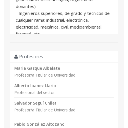
donantes).
- Ingenieros superiores, de grado y técnicos de
cualquier rama: industrial, electrónica,
electricidad, mecánica, civil, medioambiental,
forestal, etc.
- Arquitectura o carreras afines.
- Licenciados en: física, química, etc.
- Alumnos de ciclos formativos y formación
Profesores
profesional.
- Personal de oficinas técnicas.
Maria Gasque Albalate
- Instaladores eléctricos y otros profesionales
Profesor/a Titular de Universidad
que deseen una formación complementaria y
Alberto Ibanez Llario
aplicada en el ámbito del bombeo fotovoltaico y
Profesional del sector
las energías renovables.
- Titulados de administración de empresas,
Salvador Seguí Chilet
económicas, etc.
Profesor/a Titular de Universidad
Por la duración y contenidos del curso, estos
estudios son adecuados para ALUMNOS de
Pablo González Altozano