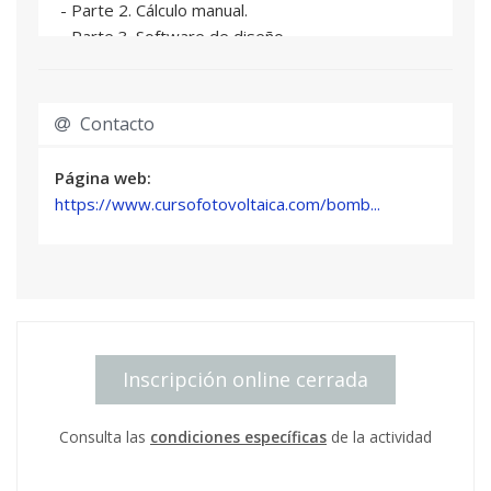
- Parte 2. Cálculo manual.
- Parte 3. Software de diseño.
Módulo 5: Instalación eléctrica y mecánica:
- Parte 1. Equipos y control.
- Parte 2. Proceso de instalación.
Contacto
Módulo 6: Aspectos prácticos relacionados con el
bombeo fotovoltaico.
Página web:
Módulo 7: Calidad de los productos. Concursos y
https://www.cursofotovoltaica.com/bomb...
licitaciones.
Módulo 8: Análisis económico: coste del ciclo de
vida de las diferentes tecnologías de bombeo.
Módulo 9: Verificación y puesta en marcha,
operación y mantenimiento.
Módulo 10: Gestión y monitorización a largo
Inscripción online cerrada
plazo de los bombeos fotovoltaicos.
Consulta las
condiciones específicas
de la actividad