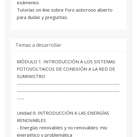
Maria Martí Belda
exámenes.
Profesional del sector
Tutorías on-line sobre Foro asíncrono abierto
para dudas y preguntas.
Germán Martínez Navarro
Profesor/a Ayudante Doctor/a
Salvador Seguí Chilet
Temas a desarrollar
Profesor/a Titular de Universidad
MÓDULO 1. INTRODUCCIÓN A LOS SISTEMAS
FOTOVOLTAICOS DE CONEXIÓN A LA RED DE
SUMINISTRO
--------------------------------------------------------
--------------------------------------------------------
----
Unidad 0: INTRODUCCIÓN A LAS ENERGÍAS
RENOVABLES
- Energías renovables y no renovables: mix
energético y problemática