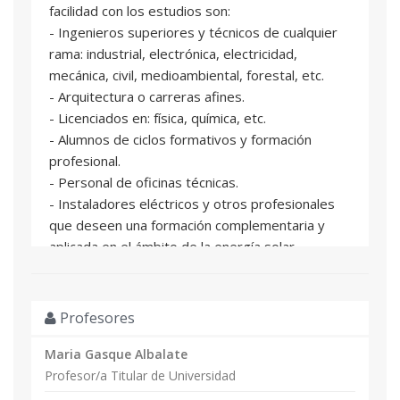
facilidad con los estudios son:
- Ingenieros superiores y técnicos de cualquier
rama: industrial, electrónica, electricidad,
mecánica, civil, medioambiental, forestal, etc.
- Arquitectura o carreras afines.
- Licenciados en: física, química, etc.
- Alumnos de ciclos formativos y formación
profesional.
- Personal de oficinas técnicas.
- Instaladores eléctricos y otros profesionales
que deseen una formación complementaria y
aplicada en el ámbito de la energía solar
fotovoltaica y las energías renovables.
- Titulados de administración de empresas,
económicas, etc.
Profesores
Los perfiles anteriores no son excluyentes,
pudiendo realizarse los estudios por otras
Maria Gasque Albalate
personas interesadas en la tecnología
Profesor/a Titular de Universidad
fotovoltaica: gestores económicos, licenciados