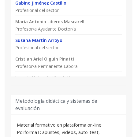
Gabino Jiménez Castillo
en economía y derecho, asesores financieros,
Profesional del sector
interesados en poseer una instalación
fotovoltaica, etc.
María Antonia Liberos Mascarell
Profesor/a Ayudante Doctor/a
Susana Martín Arroyo
Profesional del sector
Cristian Ariel Olguin Pinatti
Profesor/a Permanente Laboral
Ignacio Valdeolmillos Artíguez
Profesional del sector
Pablo González Altozano
Metodología didáctica y sistemas de
Profesor/a Titular de Universidad
evaluación
Paula Lamo Anuarbe
Material formativo en plataforma on-line
Profesional del sector
PoliformaT: apuntes, videos, auto-test,