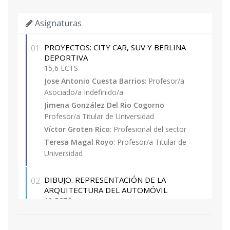
mutuo reconocimiento.
5. Experiencia laboral o profesional con un nivel
Asignaturas
competencial equivalente al de la formación
académica universitaria.
PROYECTOS: CITY CAR, SUV Y BERLINA
01
6. Título de Técnico Superior (FP), haber
DEPORTIVA
superado la EVAU y acreditar un mínimo de 2
15,6 ECTS
años de experiencia profesional demostrable en
Jose Antonio Cuesta Barrios
: Profesor/a
Asociado/a Indefinido/a
actividades relacionadas con el diseño
Jimena González Del Rio Cogorno
:
Profesor/a Titular de Universidad
Además, se admitirá matrícula provisional de
Víctor Groten Rico
: Profesional del sector
estudiantes de grado que tengan pendiente
como máximo 30 ECTS (incluido el TFG). En este
Teresa Magal Royo
: Profesor/a Titular de
Universidad
caso, no podrán solicitar la expedición del título
propio hasta obtener la titulación de grado
correspondiente.
DIBUJO. REPRESENTACIÓN DE LA
02
ARQUITECTURA DEL AUTOMÓVIL
12 ECTS
Jose Antonio Cuesta Barrios
: Profesor/a
Asociado/a Indefinido/a