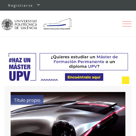
Registrarse
Toggle
navigation
Título propio