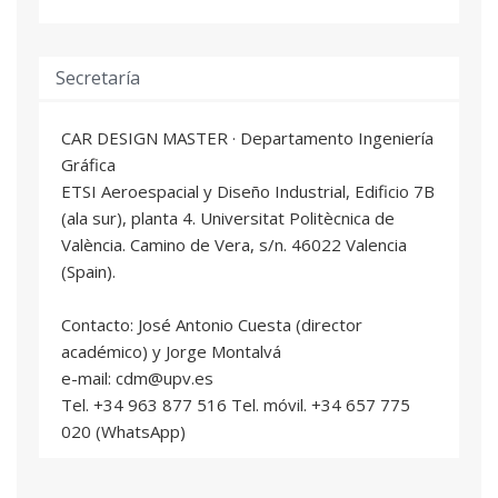
Ayudante Doctor/a
Secretaría
SPEED MODELLING, RENDERIZADO,
06
ANIMACIÓN Y REALIDAD VIRTUAL
4 ECTS
CAR DESIGN MASTER · Departamento Ingeniería
Aitor Amigo López
: Profesional del sector
Gráfica
Marco De Rossi Estrada
: Técnico Superior
ETSI Aeroespacial y Diseño Industrial, Edificio 7B
Grado Doctor
(ala sur), planta 4. Universitat Politècnica de
València. Camino de Vera, s/n. 46022 Valencia
TESINA FIN DE MÁSTER
07
(Spain).
30 ECTS
Contacto: José Antonio Cuesta (director
CAS. MODELADO FOTORREALÍSTICO
08
académico) y Jorge Montalvá
4,5 ECTS
e-mail: cdm@upv.es
Víctor Groten Rico
: Profesional del sector
Tel. +34 963 877 516 Tel. móvil. +34 657 775
Juan Villaro Mañes
: Profesional del sector
020 (WhatsApp)
TALLER DE PROTOTIPOS Y MAQUETAS
09
CAR STYLING STUDIO