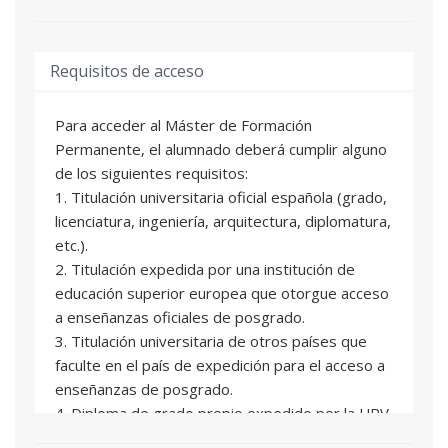
busquen una metodología y un flujo de trabajo
refinado, modelado, validación visual y
orientados a los estándares de la industria.
presentación final orientada a portafolio).
Requisitos de acceso
• Contextualizar el car design: evolución histórica,
situación actual, tendencias futuras y la
normativa clave aplicable a carrocerías e
Para acceder al Máster de Formación
interiores para la homologación y la puesta en
Permanente, el alumnado deberá cumplir alguno
circulación.
de los siguientes requisitos:
1. Titulación universitaria oficial española (grado,
licenciatura, ingeniería, arquitectura, diplomatura,
etc.).
2. Titulación expedida por una institución de
educación superior europea que otorgue acceso
a enseñanzas oficiales de posgrado.
3. Titulación universitaria de otros países que
faculte en el país de expedición para el acceso a
enseñanzas de posgrado.
4. Diploma de grado propio expedido por la UPV
o por otras universidades con las que exista