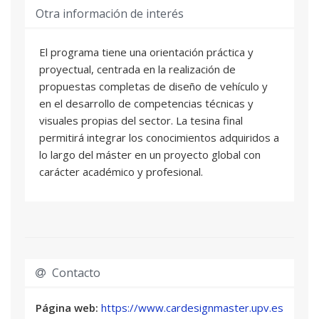
Francisco Javier Martín San Juan
: Profesional
Otra información de interés
del sector
Vidal Navas Cobacho
: Profesional del sector
El programa tiene una orientación práctica y
Juan Villaro Mañes
: Profesional del sector
proyectual, centrada en la realización de
propuestas completas de diseño de vehículo y
CAD. MODELADO MATEMÁTICO DE
03
en el desarrollo de competencias técnicas y
SUPERFICIES EN 3D
visuales propias del sector. La tesina final
12 ECTS
permitirá integrar los conocimientos adquiridos a
Aitor Amigo López
: Profesional del sector
lo largo del máster en un proyecto global con
Alex Gamir Monrós
: Profesional del sector
carácter académico y profesional.
Vidal Navas Cobacho
: Profesional del sector
MARKETING Y DISEÑO EN EL AUTOMÓVIL
04
3,2 ECTS
Alex Adalid Blasco
: Profesional del sector
Contacto
COLOR & TRIM. CMF DESIGN
05
1,2 ECTS
Página web:
https://www.cardesignmaster.upv.es
Jorge Montalvá Colomer
: Profesor/a