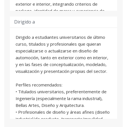
exterior e interior, integrando criterios de
package, identidad de marca y experiencia de
usuario.
Dirigido a
• Perfeccionar habilidades técnicas en sketching
y visualización, modelado 3D, maquetas virtuales
Dirigido a estudiantes universitarios de último
y prototipado (clay e impresión 3D), renderizado
curso, titulados y profesionales que quieran
y animación/vídeo, incluyendo el uso aplicado de
especializarse o actualizarse en diseño de
IA generativa orientada a productividad y calidad.
automoción, tanto en exterior como en interior,
• Seleccionar y utilizar software especializado
y en las fases de conceptualización, modelado,
(2D y 3D), comprendiendo los flujos de trabajo,
visualización y presentación propias del sector.
las compatibilidades y los criterios de uso en
cada fase del proyecto.
Perfiles recomendados:
• Evaluar y comunicar el diseño mediante render
• Titulados universitarios, preferentemente de
avanzado, realidad virtual y técnicas de
Ingeniería (especialmente la rama industrial),
simulación para la toma de decisiones y la
Bellas Artes, Diseño y Arquitectura.
presentación del producto.
• Profesionales de diseño y áreas afines (diseño
• Desarrollar proyectos completos de
industrial/de producto, transporte/movilidad,
transportation y car design con entregables de
diseño 3D, modelado y visualización) que
estándar industrial (concepto, propuestas,