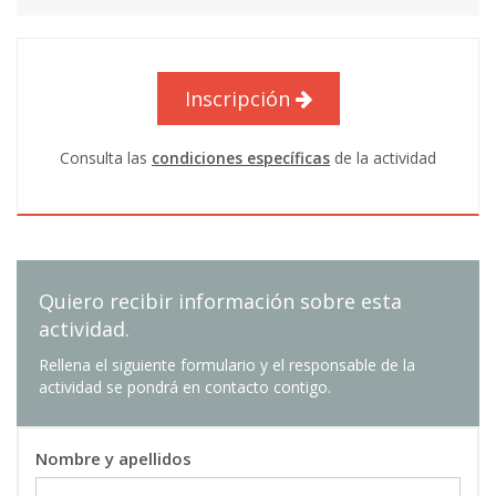
7,5 ECTS
Edificio 7E (ala norte), planta -1
Alberto Santonja Gimeno
: E.Técnicos
Tel. +34 963 877 000 · Ext. 77931
Superiores Laboratorio UPV
Horario de atención: de lunes a viernes de 9:00 a
Inscripción
18:00 h.
Consulta las
condiciones específicas
de la actividad
Quiero recibir información sobre esta
actividad.
Rellena el siguiente formulario y el responsable de la
actividad se pondrá en contacto contigo.
Nombre y apellidos