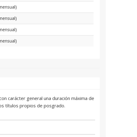
mensual)
mensual)
mensual)
mensual)
án con carácter general una duración máxima de
os títulos propios de posgrado.