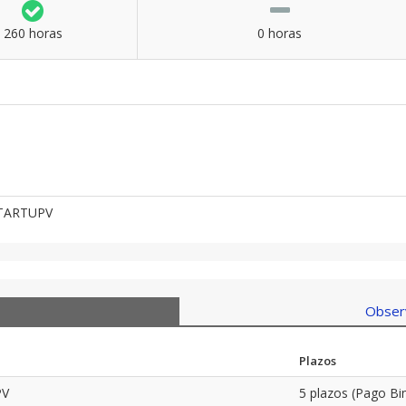
260 horas
0 horas
STARTUPV
Observ
Plazos
PV
5 plazos (Pago Bi