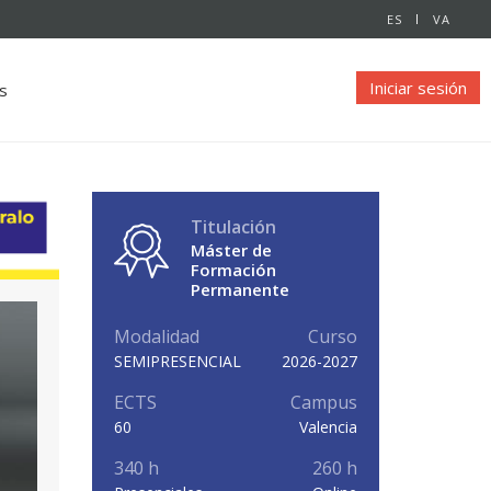
ES
VA
Iniciar sesión
s
Titulación
Máster de
Formación
Permanente
Modalidad
Curso
SEMIPRESENCIAL
2026-2027
ECTS
Campus
60
Valencia
340 h
260 h