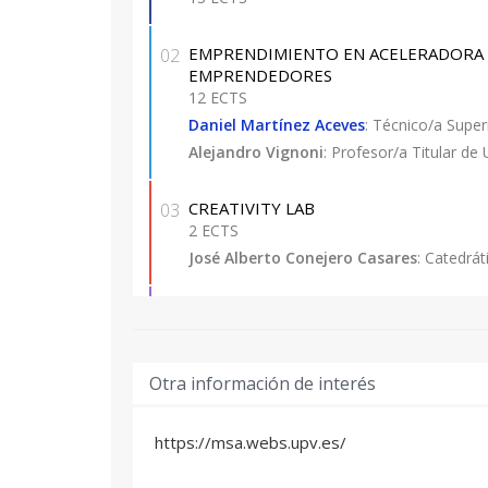
EMPRENDIMIENTO EN ACELERADORA 
02
EMPRENDEDORES
12 ECTS
Daniel Martínez Aceves
: Técnico/a Super
Alejandro Vignoni
: Profesor/a Titular de
CREATIVITY LAB
03
2 ECTS
José Alberto Conejero Casares
: Catedrát
STARTUP LAW
04
2,5 ECTS
Vicente Javier Barberá Navarro
: Profesi
Otra información de interés
Cristian Cañadas Gil
: Profesional del sec
María Márquez Gómez
: Técnico/a Super
https://msa.webs.upv.es/
TEAM
05