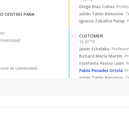
Diego Díaz Cubas
: Profes
Julián Talón Renuncio
: T
O CENTRO PARA
Ignacio Zaballos Palop
: 
ior
CUSTOMER
07
 Universidad
10 ECTS
Javier Echaleku
: Profesio
Richard Morla Martín
: P
Estefanía Pastor León
: 
ico/a de Universidad
Pablo Penades Ortola
: P
Julián Talón Renuncio
: T
Alejandro Vignoni
: Profe
onal del sector
FUNDING
08
tor
3,5 ECTS
ior
David Cayuela Penalva
: 
Manuel Nieto Arias
: Prof
Ignacio Zaballos Palop
: 