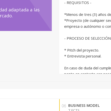
- REQUISITOS -
dad adaptada a las
*Menos de tres (3) años de
rcado.
*Proyecto (de cualquier sec
empresa o autónomo o con i
- PROCESO DE SELECCIÓN
* Pitch del proyecto.
* Entrevista personal.
En caso de duda del cumpli
ponte en contacto con noso
BUSINESS MODEL
06
7 ECTS