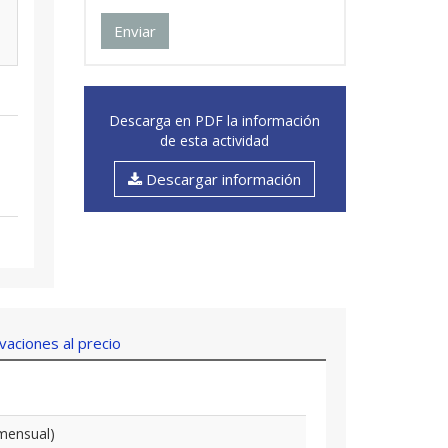
Enviar
Descarga en PDF la información
de esta actividad
Descargar información
aciones al precio
mensual)