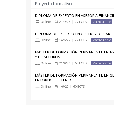
Proyecto formativo
DIPLOMA DE EXPERTO EN ASESORÍA FINANCI
Online
|
21/9/26
|
27 ECTS
|
Matriculable
DIPLOMA DE EXPERTO EN GESTIÓN DE CART
Online
|
14/6/27
|
27 ECTS
|
Matriculable
MÁSTER DE FORMACIÓN PERMANENTE EN AS
Y DE SEGUROS
Online
|
21/9/26
|
60 ECTS
|
Matriculable
MÁSTER DE FORMACIÓN PERMANENTE EN GE
ENTORNO SOSTENIBLE
Online
|
1/9/25
|
60 ECTS