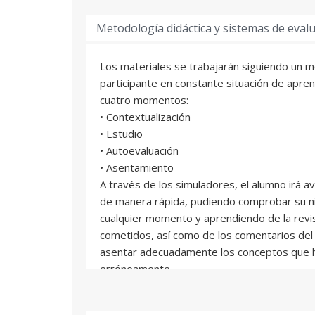
Metodología didáctica y sistemas de eval
Los materiales se trabajarán siguiendo un 
participante en constante situación de apre
cuatro momentos:
• Contextualización
• Estudio
• Autoevaluación
• Asentamiento
A través de los simuladores, el alumno irá 
de manera rápida, pudiendo comprobar su ni
cualquier momento y aprendiendo de la revis
cometidos, así como de los comentarios del 
asentar adecuadamente los conceptos que h
erróneamente.
La evaluación se realiza a partir de un caso
tipo test.