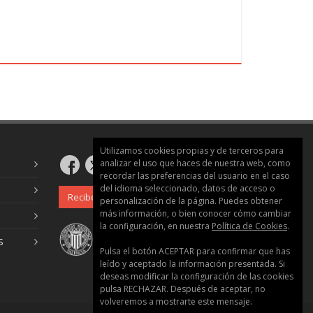
Utilizamos cookies propias y de terceros para
analizar el uso que haces de nuestra web, como
recordar las preferencias del usuario en el caso
del idioma seleccionado, datos de acceso o
Recibe nuestro boletín
personalización de la página. Puedes obtener
más información, o bien conocer cómo cambiar
la configuración, en nuestra
Política de Cookies
.
S
Pulsa el botón ACEPTAR para confirmar que has
leído y aceptado la información presentada. Si
deseas modificar la configuración de las cookies
pulsa RECHAZAR. Después de aceptar, no
volveremos a mostrarte este mensaje.