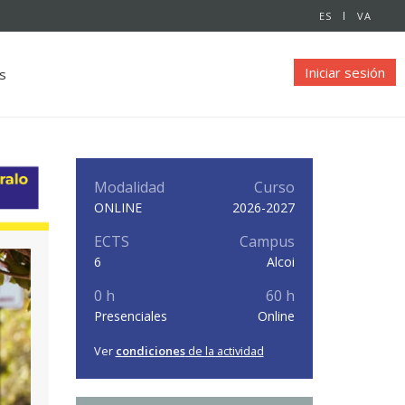
ES
VA
Iniciar sesión
s
Modalidad
Curso
ONLINE
2026-2027
ECTS
Campus
6
Alcoi
0 h
60 h
Presenciales
Online
Ver
condiciones
de la actividad