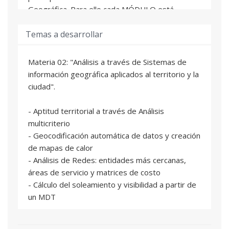
Geográfica. Para ello cada MÓDULO está
dividido en un conjunto de ASIGNATURAS
Temas a desarrollar
tutorizadas cuyos contenidos se sirven a través
de Poliformat.
Materia 02: "Análisis a través de Sistemas de
Cada ASIGNATURA que realice el alumno contará
información geográfica aplicados al territorio y la
a su finalización con un "Ejercicio de Verificación"
ciudad".
en la que se trabajará con los procedimientos
expuestos. La finalización de cada MÓDULO
- Aptitud territorial a través de Análisis
(formada por 4 ASIGNATURAS), requerirá de la
multicriterio
realización de una "Práctica Final de Módulo".
- Geocodificación automática de datos y creación
de mapas de calor
Los alumnos del curso tendrán acceso a
- Análisis de Redes: entidades más cercanas,
consultas y dudas con el profesorado de manera
áreas de servicio y matrices de costo
diaria mediante la herramienta de PoliformaT
- Cálculo del soleamiento y visibilidad a partir de
"Foro". Se abrirá un Foro específico para cada
un MDT
Asignatura en el que se reunirán las dudas y
contestaciones planteadas por los alumnos y