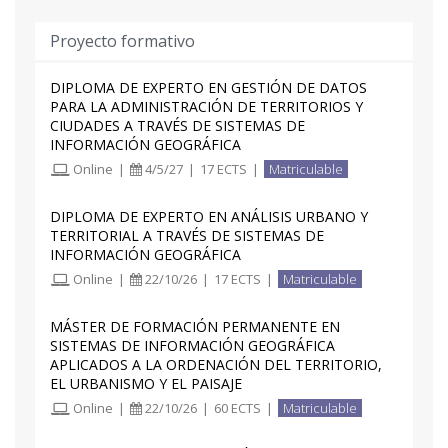
profesores. Se abrirá otro Foro complementario
para tratar otros asuntos de carácter más
Proyecto formativo
general
DIPLOMA DE EXPERTO EN GESTIÓN DE DATOS
Posibilidad de realizar Módulos individuales. Ver
PARA LA ADMINISTRACIÓN DE TERRITORIOS Y
oferta Modular del Experto universitario.
CIUDADES A TRAVÉS DE SISTEMAS DE
INFORMACIÓN GEOGRÁFICA
Online
|
4/5/27
|
17 ECTS
|
Matriculable
DIPLOMA DE EXPERTO EN ANÁLISIS URBANO Y
TERRITORIAL A TRAVÉS DE SISTEMAS DE
INFORMACIÓN GEOGRÁFICA
Online
|
22/10/26
|
17 ECTS
|
Matriculable
MÁSTER DE FORMACIÓN PERMANENTE EN
SISTEMAS DE INFORMACIÓN GEOGRÁFICA
APLICADOS A LA ORDENACIÓN DEL TERRITORIO,
EL URBANISMO Y EL PAISAJE
Online
|
22/10/26
|
60 ECTS
|
Matriculable