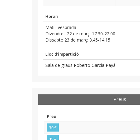
Horari
Matí i vesprada
Divendres 22 de març: 17.30-22:00
Dissabte 23 de març: 8.45-14.15
Lloc d'impartició
Sala de graus Roberto García Payá
Preus
Preu
30 €
15 €