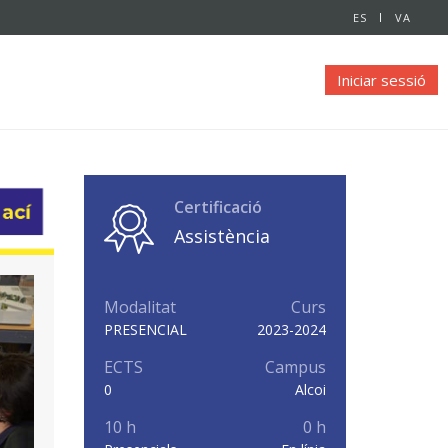
ES
VA
Iniciar sessió
Certificació
Assistència
Modalitat
Curs
PRESENCIAL
2023-2024
ECTS
Campus
0
Alcoi
10 h
0 h