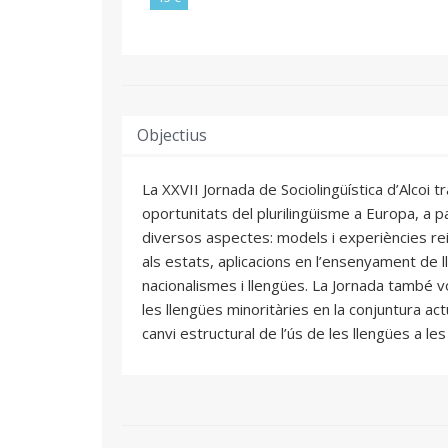
Objectius
La XXVII Jornada de Sociolingüística d’Alcoi tr
oportunitats del plurilingüisme a Europa, a 
diversos aspectes: models i experiències reix
als estats, aplicacions en l’ensenyament de l
nacionalismes i llengües. La Jornada també v
les llengües minoritàries en la conjuntura a
canvi estructural de l’ús de les llengües a le