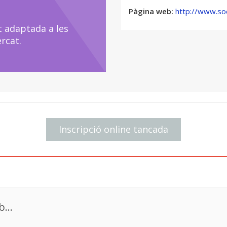
Presenta: Vicent Romans, Co
Pàgina web:
http://www.soc
Valencià
t adaptada a les
(Sala multiusos)
rcat.
20 h Ruta guiada: “Els espai
llibre Ovidi Montllor. Un obr
Presenta: Rosanna Martínez,
Valencià
Eixida des del Campus d’Alc
Inscripció online tancada
21.30 h Sopar (cafeteria UP
Dissabte 23 de març
...
8.45 h Conferència: “Naciona
a càrrec de Daniel Cetrà, U