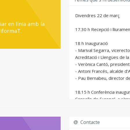
Divendres 22 de març
iar en línia amb la
17.30 h Recepció i lliurame
liformaT.
18 h Inauguració
- Marival Segarra, vicerecto
Acreditació i Llengües de la
- Verònica Cantó, president
- Antoni Francés, alcalde d’A
- Pau Bernabeu, director d
18.15 h Conferència inaugur
Consello de Europa”, a càrr
Presenta: Josep Cortés, Uni
19.30 h Visita guiada de l’
Contacte
del país”, a càrrec d’Alexan