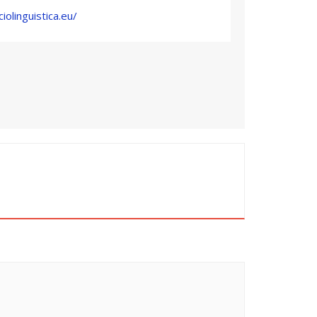
ordinadora de l’Alcoià i el Comtat el
iolinguistica.eu/
s de l’Ovidi”, amb Jordi Tormo, autor del
er de la paraula
 Coordinadora de l’Alcoià i el Comtat pel
oi
V Alcoi)
lisme i llengües a Europa: Escòcia i Flandes”,
niversitat de Barcelona