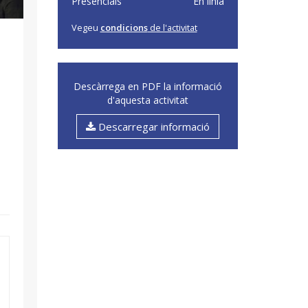
Presencials
En línia
Vegeu
condicions
de l'activitat
Descàrrega en PDF la informació
d'aquesta activitat
Descarregar informació