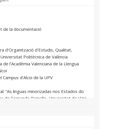
nt de la documentació
ra d'Organització d'Estudis, Qualitat,
 Universitat Politècnica de València
a de l’Acadèmia Valenciana de la Llengua
lcoi
el Campus d’Alcoi de la UPV
al: “As linguas minorizadas nos Estados do
ec de Fernando Ramallo, Universitat de Vigo
versitat Politècnica de València
exposició “Carme Miquel i Diego, una mestra
dra Usó, Escola Valenciana