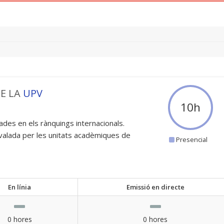
DE LA
UPV
10
h
ades en els rànquings internacionals.
avalada per les unitats acadèmiques de
Presencial
En línia
Emissió en directe
0 hores
0 hores