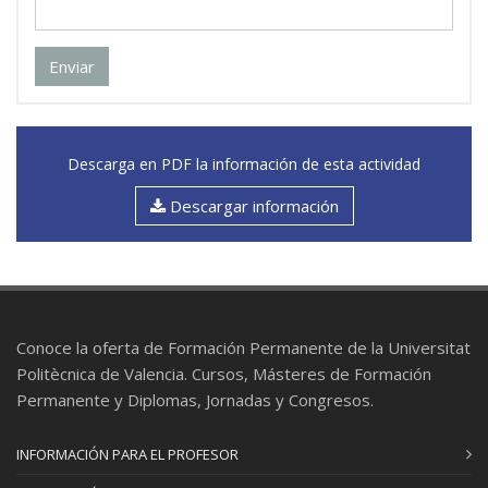
un tutor que le ayudará a resolver las posibles
dudas que le puedan surgir y que evaluará los
Enviar
ejercicios.
Descarga en PDF la información de esta actividad
Descargar información
Conoce la oferta de Formación Permanente de la Universitat
Politècnica de Valencia. Cursos, Másteres de Formación
Permanente y Diplomas, Jornadas y Congresos.
INFORMACIÓN PARA EL PROFESOR