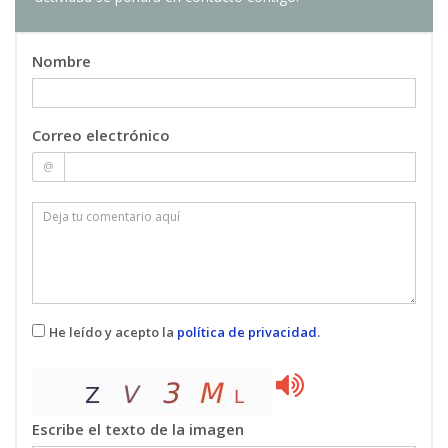
Unidad 5. Análisis de la evolución de los THM
Los trihalometanos (THMs) son compuestos
químicos contaminantes contenidos en el agua.
Nombre
La presencia de estos compuestos muchas
veces está relacionada con efectos negativos
para el organismo. La contaminación por THMs
Correo electrónico
depende en gran medida del tratamiento del
@
agua en la fase de potabilización, y
concretamente en el proceso de desinfección de
la misma. En esta última unidad teórica se
desarrolla los contenidos necesarios para utilizar
EPANET como herramienta para conocer las
concentraciones de este tipo de sustancias.
He leído y acepto la
política de privacidad
.
Unidad 6. Casos prácticos
Por último, la unidad 6, con varios casos
propuestos en los que el alumno podrá
comprobar los conocimientos adquiridos a lo
Escribe el texto de la imagen
largo del curso, siempre guiado y apoyado por