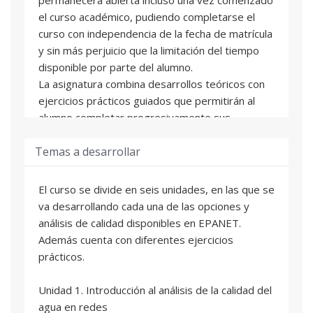
el curso académico, pudiendo completarse el
curso con independencia de la fecha de matrícula
y sin más perjuicio que la limitación del tiempo
disponible por parte del alumno.
La asignatura combina desarrollos teóricos con
ejercicios prácticos guiados que permitirán al
alumno completar progresivamente sus
conocimientos. Cada asignatura está formada
Temas a desarrollar
por unidades didácticas. Al final de cada una de
estas unidades el alumno se enfrentará con una
autoevaluación online que le permitirá valorar su
El curso se divide en seis unidades, en las que se
grado de aprendizaje. De manera adicional a los
va desarrollando cada una de las opciones y
contenidos de cada asignatura se incluyen una
análisis de calidad disponibles en EPANET.
serie de ejercicios prácticos para completar la
Además cuenta con diferentes ejercicios
formación del alumno.
prácticos.
El alumno contará con una tutorización
personalizada durante el curso académico y un
Unidad 1. Introducción al análisis de la calidad del
seguimiento según sus preferencias (a través de
agua en redes