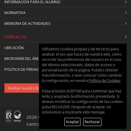
INFORMACIÓN PARA EL ALUMNO
NORMATIVA
MEMORIA DE ACTIVIDADES
CONTACTO
UBICACIÓN
Utilizamos cookies propias y de terceros para
analizar el uso que haces de nuestra web, como
MICROWEB DEL ÁREA
recordar las preferencias del usuario en el caso
del idioma seleccionado, datos de acceso o
POLÍTICA DE PRIVACIDAD Y COOKIES
personalización de la página. Puedes obtener
más información, o bien conocer cómo cambiar
la configuración, en nuestra
Política de Cookies
.
Recibe nuestro boletín
Pulsa el botón ACEPTAR para confirmar que has
leído y aceptado la información presentada. Si
deseas modificar la configuración de las cookies
pulsa RECHAZAR. Después de aceptar, no
volveremos a mostrarte este mensaje.
2026 © Universitat Politècnica de València ::
Aceptar
Rechazar
Centro de Formación Permanente