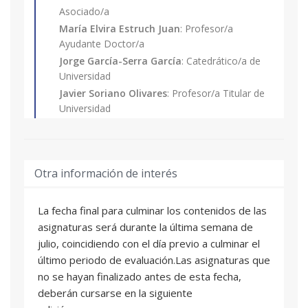
anteriores áreas temáticas. Se presentan en la
académica universitaria.
Asociado/a
misma las técnicas para realizar una correcta
Excepcionalmente se admitirán con la
María Elvira Estruch Juan
: Profesor/a
gestión de las infraestructuras, el uso de los
consideración de matrícula provisional,
Ayudante Doctor/a
indicadores de desempeño como herramienta
estudiantes de las titulaciones de grado que
Jorge García-Serra García
: Catedrático/a de
de gestión y un estudio pormenorizado de las
tengan pendiente superar como máximo 30
Universidad
pérdidas reales, desde una óptica amplia que
ECTS (incluido el Proyecto Final de Carrera, no
Javier Soriano Olivares
: Profesor/a Titular de
trasciende la meramente ingenieril, al tiempo
pudiendo optar a la expedición de su Título
Universidad
que se desarrollarán las alternativas de gestión
Propio hasta la obtención de la titulación
de recursos que la gestión de los usos finales y
correspondiente.
DIMENSIONADO DE REDES HIDRAULICAS
02
el incremento de su eficiencia ofrecen.
CON EPANET
3 ECTS
Otra información de interés
Daniel Burgos Muñoz
: Profesional del sector
Roberto Del Teso March
: Profesor/a
La fecha final para culminar los contenidos de las
Asociado/a
asignaturas será durante la última semana de
María Elvira Estruch Juan
: Profesor/a
julio, coincidiendo con el día previo a culminar el
Ayudante Doctor/a
último periodo de evaluación.Las asignaturas que
Jorge García-Serra García
: Catedrático/a de
no se hayan finalizado antes de esta fecha,
Universidad
deberán cursarse en la siguiente
Elena Gomez Selles
: Profesor/a Titular de