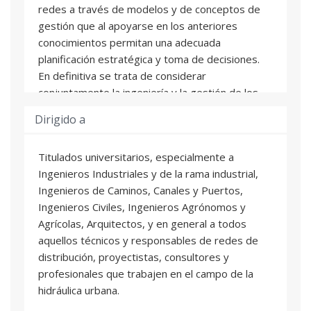
redes a través de modelos y de conceptos de
gestión que al apoyarse en los anteriores
conocimientos permitan una adecuada
planificación estratégica y toma de decisiones.
En definitiva se trata de considerar
conjuntamente la ingeniería y la gestión de los
servicios de agua, puesto que en una concepción
Dirigido a
moderna y sostenible de los mismos no es
posible entender una sin la otra.
Titulados universitarios, especialmente a
Ingenieros Industriales y de la rama industrial,
Por ello, el Máster cuenta con tres áreas
Ingenieros de Caminos, Canales y Puertos,
claramente diferenciadas pero totalmente
Ingenieros Civiles, Ingenieros Agrónomos y
complementarias sobre las que se apoya el
Agrícolas, Arquitectos, y en general a todos
título:
aquellos técnicos y responsables de redes de
Área de Hidráulica:
distribución, proyectistas, consultores y
El área proporciona, por un lado con la asignatura
profesionales que trabajen en el campo de la
de Hidráulica Básica, los fundamentos de la física
hidráulica urbana.
de los fluidos incompresibles y su flujo en
conductos cerrados. Los conocimientos básicos