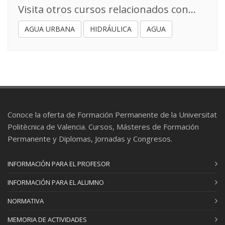
Asociado/a
Visita otros cursos relacionados con...
María Elvira Estruch Juan
: Profesor/a
AGUA URBANA
HIDRÁULICA
AGUA
Ayudante Doctor/a
Elena Gomez Selles
: Profesor/a Titular de
Universidad
TRABAJO FIN DE MÁSTER
09
6 ECTS
Conoce la oferta de Formación Permanente de la Universitat
HIDRAULICA BASICA DE SISTEMAS A
10
PRESION
Politècnica de Valencia. Cursos, Másteres de Formación
3 ECTS
Permanente y Diplomas, Jornadas y Congresos.
Daniel Burgos Muñoz
: Profesional del sector
Roberto Del Teso March
: Profesor/a
INFORMACIÓN PARA EL PROFESOR
Asociado/a
INFORMACIÓN PARA EL ALUMNO
María Elvira Estruch Juan
: Profesor/a
Ayudante Doctor/a
NORMATIVA
Elena Gomez Selles
: Profesor/a Titular de
Universidad
MEMORIA DE ACTIVIDADES