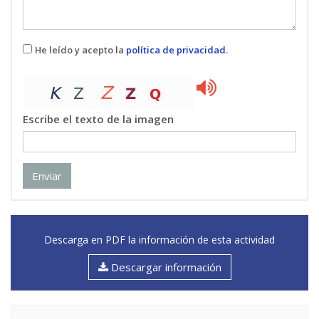
EVALUACION Y CONTROL DE PERDIDAS DE
07
AGUA
He leído y acepto la
política de privacidad
.
3 ECTS
Daniel Burgos Muñoz
: Profesional del sector
Enrique Cabrera Rochera
: Catedrático/a de
Universidad
Escribe el texto de la imagen
Roberto Del Teso March
: Profesor/a
Asociado/a
María Elvira Estruch Juan
: Profesor/a
Enviar
Ayudante Doctor/a
Javier Soriano Olivares
: Profesor/a Titular de
Universidad
Descarga en PDF la información de esta actividad
GESTION DE LA DEMANDA
08
3 ECTS
Descargar información
Ricardo Cobacho Jordan
: Profesor/a Titular
de Universidad
Roberto Del Teso March
: Profesor/a